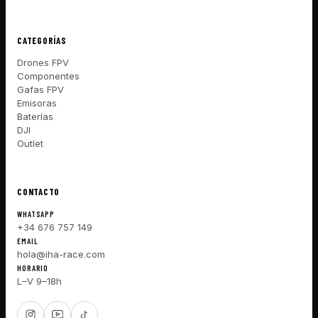
CATEGORÍAS
Drones FPV
Componentes
Gafas FPV
Emisoras
Baterías
DJI
Outlet
CONTACTO
WHATSAPP
+34 676 757 149
EMAIL
hola@iha-race.com
HORARIO
L–V 9–18h