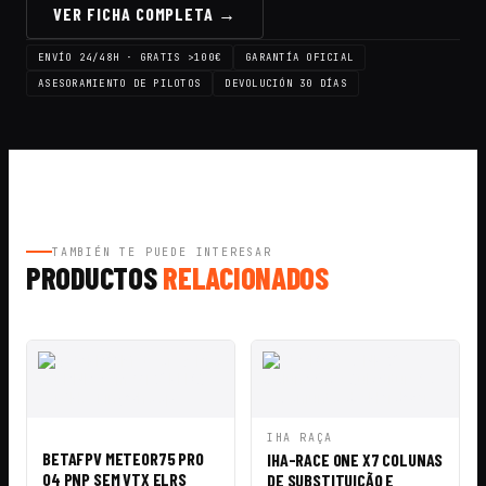
VER FICHA COMPLETA →
ENVÍO 24/48H · GRATIS >100€
GARANTÍA OFICIAL
ASESORAMIENTO DE PILOTOS
DEVOLUCIÓN 30 DÍAS
TAMBIÉN TE PUEDE INTERESAR
PRODUCTOS
RELACIONADOS
VISTA
AÑADIR A
VISTA
AÑADIR A
IHA RAÇA
RÁPIDA
CESTA
RÁPIDA
CESTA
BETAFPV METEOR75 PRO
IHA-RACE ONE X7 COLUNAS
O4 PNP SEM VTX ELRS
DE SUBSTITUIÇÃO E