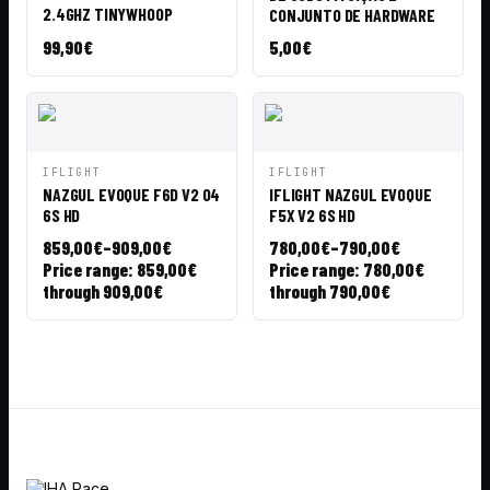
2.4GHZ TINYWHOOP
CONJUNTO DE HARDWARE
99,90
€
5,00
€
VISTA
AÑADIR A
VISTA
AÑADIR A
IFLIGHT
IFLIGHT
RÁPIDA
CESTA
RÁPIDA
CESTA
NAZGUL EVOQUE F6D V2 O4
IFLIGHT NAZGUL EVOQUE
6S HD
F5X V2 6S HD
859,00
€
–
909,00
€
780,00
€
–
790,00
€
Price range: 859,00€
Price range: 780,00€
through 909,00€
through 790,00€