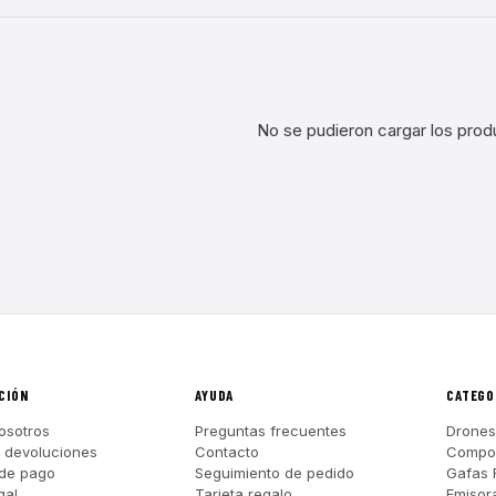
No se pudieron cargar los prod
CIÓN
AYUDA
CATEGO
osotros
Preguntas frecuentes
Drones
y devoluciones
Contacto
Compo
de pago
Seguimiento de pedido
Gafas 
gal
Tarjeta regalo
Emisor