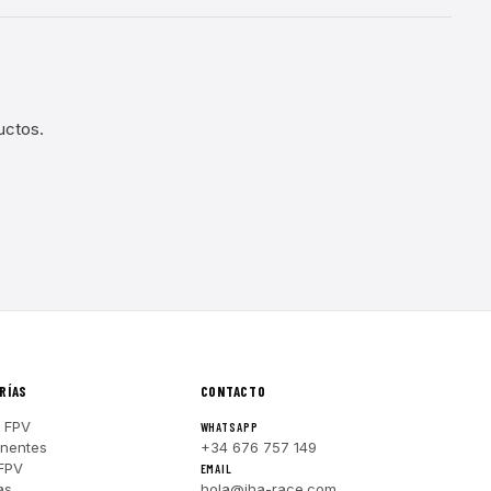
uctos.
RÍAS
CONTACTO
 FPV
WHATSAPP
nentes
+34 676 757 149
FPV
EMAIL
as
hola@iha-race.com