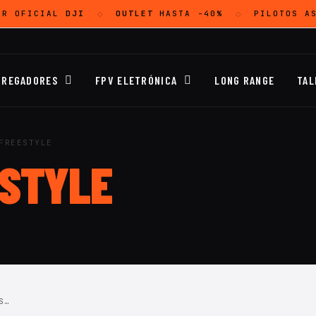
OR OFICIAL
DJI
OUTLET
HASTA -40%
PILOTOS A
◇
◇
RREGADORES
FPV ELETRÓNICA
LONG RANGE
TAL
FREESTYLE
STYLE
S…