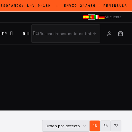
SESORANDO:
L–V 9–18H
ENVÍO 24/48H
· PENÍNSULA
◇
Mi cuenta
LER
DJI
18
36
72