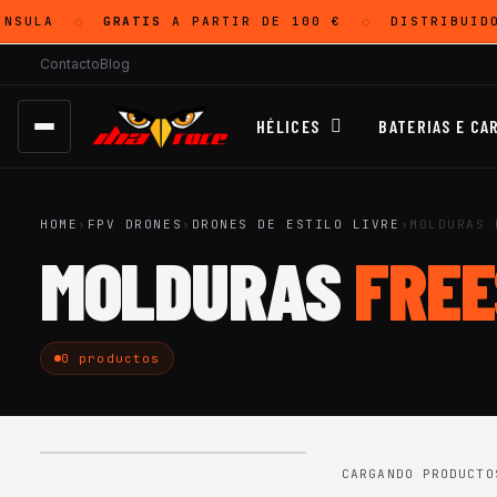
NSULA
GRATIS
A PARTIR DE 100 €
DISTRIBUID
◇
◇
Contacto
Blog
HÉLICES
BATERIAS E CA
HOME
›
FPV DRONES
›
DRONES DE ESTILO LIVRE
›
MOLDURAS 
MOLDURAS
FREE
0 productos
CARGANDO PRODUCTO