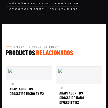
ENVÍO 24/48H · GRATIS >100€
GARANTÍA OFICIAL
ASESORAMIENTO DE PILOTOS
DEVOLUCIÓN 30 DÍAS
TAMBIÉN TE PUEDE INTERESAR
PRODUCTOS
RELACIONADOS
VISTA
AÑADIR A
TBS
RÁPIDA
CESTA
VISTA
AÑADIR A
ADAPTADOR TBS
TBS
RÁPIDA
CESTA
ADAPTADOR TBS
CROSSFIRE MICRO RX V2
CROSSFIRE NANO
DIVERSITY RX