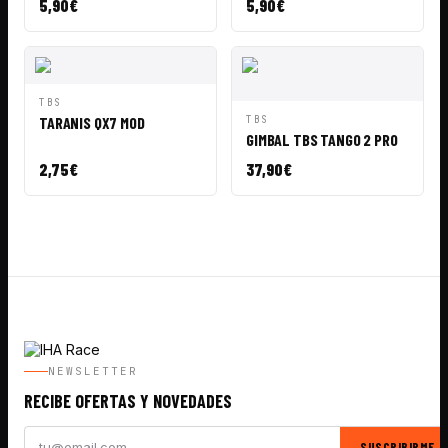
5,90
€
5,90
€
VISTA
AÑADIR A
TBS
RÁPIDA
CESTA
VISTA
AÑADIR A
TARANIS QX7 MOD
TBS
RÁPIDA
CESTA
GIMBAL TBS TANGO 2 PRO
2,75
€
37,90
€
NEWSLETTER
RECIBE OFERTAS Y NOVEDADES
SUSCRIBIRME