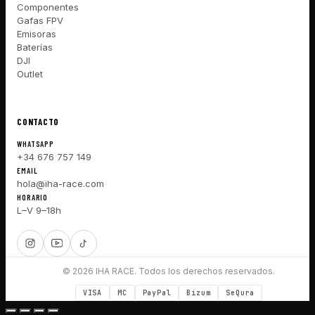
Componentes
Gafas FPV
Emisoras
Baterías
DJI
Outlet
CONTACTO
WHATSAPP
+34 676 757 149
EMAIL
hola@iha-race.com
HORARIO
L–V 9–18h
© 2026 IHA RACE. Todos los derechos reservados.
VISA
MC
PayPal
Bizum
SeQura