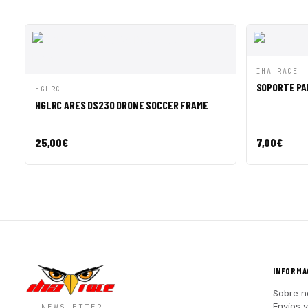
VISTA R
IHA RACE
SOPORTE PA
VISTA RÁPIDA
AÑADIR A CESTA
HGLRC
HGLRC ARES DS230 DRONE SOCCER FRAME
25,00
€
7,00
€
INFORMA
Sobre n
Envíos 
NEWSLETTER