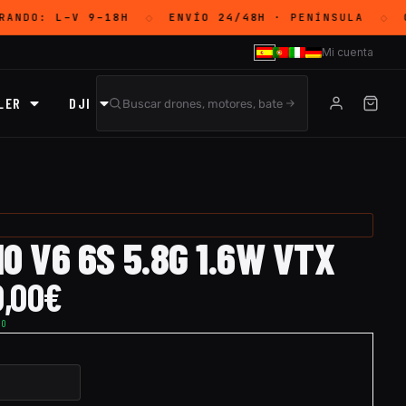
RANDO:
L–V 9–18H
ENVÍO 24/48H
· PENÍNSULA
G
◇
◇
Mi cuenta
LER
DJI
0 V6 6S 5.8G 1.6W VTX
,00
€
TO