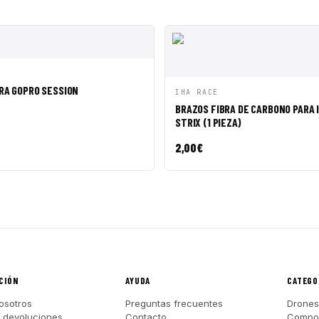
ÁPIDA
AÑADIR A CESTA
RA GOPRO SESSION
VISTA RÁPIDA
AÑADI
IHA RACE
BRAZOS FIBRA DE CARBONO PARA 
STRIX (1 PIEZA)
2,00
€
CIÓN
AYUDA
CATEGO
osotros
Preguntas frecuentes
Drones
y devoluciones
Contacto
Compo