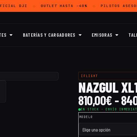
FICIAL
DJI
OUTLET
HASTA -40%
PILOTOS ASESO
◇
◇
TES
BATERÍAS Y CARGADORES
EMISORAS
TAL
IFLIGHT
NAZGUL XL1
810,00
€
-
840
EN STOCK · ENVÍO INMEDIA
MODELO