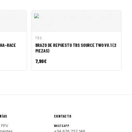
R A CESTA
VISTA RÁPIDA
AÑADIR A CESTA
TBS
IHA-RACE
BRAZO DE REPUESTO TBS SOURCE TWO V0.1 (2
PIEZAS)
7,90
€
RÍAS
CONTACTO
 FPV
WHATSAPP
nentes
+34 676 757 149