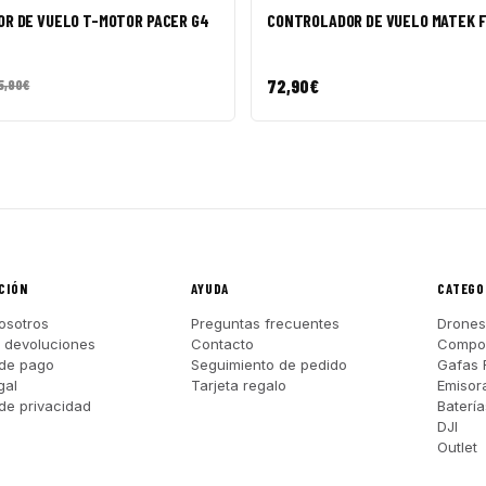
R DE VUELO T-MOTOR PACER G4
CONTROLADOR DE VUELO MATEK F
72,90
€
5,90
€
CIÓN
AYUDA
CATEGO
osotros
Preguntas frecuentes
Drones
y devoluciones
Contacto
Compo
de pago
Seguimiento de pedido
Gafas 
gal
Tarjeta regalo
Emisor
 de privacidad
Batería
DJI
Outlet