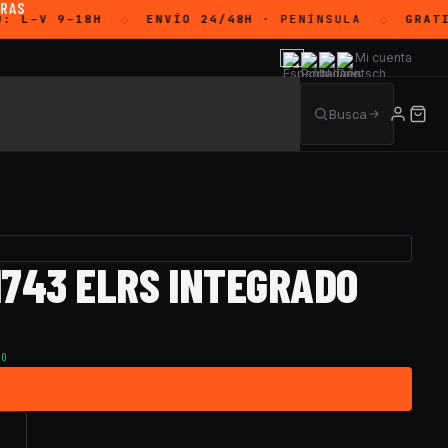
ORAS
O:
L–V 9–18H
ENVÍO 24/48H
· PENÍNSULA
GRATI
◇
◇
Mi cuenta
H743 ELRS INTEGRADO
TO
→