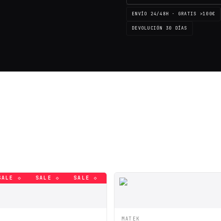
ENVÍO 24/48H · GRATIS >100€
DEVOLUCIÓN 30 DÍAS
 ◇
LE ◇
SALE ◇
SALE ◇
SALE ◇
SALE ◇
SALE ◇
SALE ◇
SALE ◇
SALE ◇
SALE ◇
SALE ◇
SA
ÁPIDA
AÑADIR A CESTA
VISTA RÁPIDA
AÑADI
MATEK