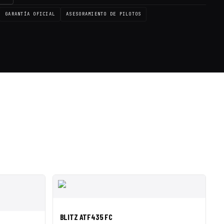
GARANTÍA OFICIAL
ASESORAMIENTO DE PILOTOS
LE ◇
SALE ◇
SALE ◇
SALE ◇
SALE ◇
SALE ◇
SALE ◇
SALE ◇
SALE ◇
SALE ◇
SALE ◇
SALE ◇
VISTA RÁPIDA
AÑADIR A CESTA
BLITZ ATF435 FC
R A CESTA