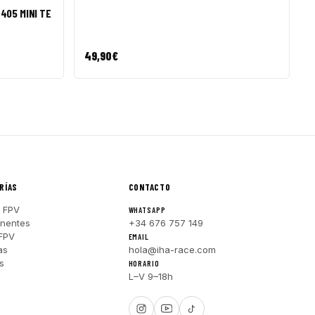
405 MINI TE
49,90
€
RÍAS
CONTACTO
 FPV
WHATSAPP
nentes
+34 676 757 149
FPV
EMAIL
as
hola@iha-race.com
s
HORARIO
L–V 9–18h