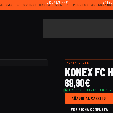
DRONES FPV
EMIS
AL
DJI
OUTLET
HASTA -40%
PILOTOS ASESORAND
◇
◇
KONEX DRONE
KONEX FC 
89,90
€
EN STOCK · ENVÍO INMEDIA
AÑADIR AL CARRITO
VER FICHA COMPLETA 