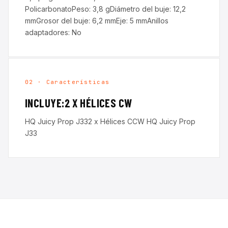
PolicarbonatoPeso: 3,8 gDiámetro del buje: 12,2
mmGrosor del buje: 6,2 mmEje: 5 mmAnillos
adaptadores: No
02 · Características
INCLUYE:2 X HÉLICES CW
HQ Juicy Prop J332 x Hélices CCW HQ Juicy Prop
J33