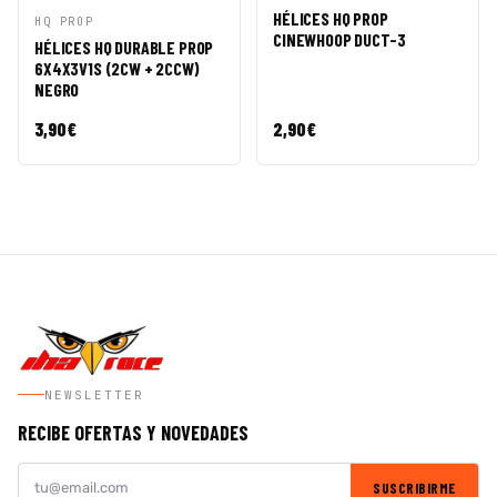
RÁPIDA
CESTA
HÉLICES HQ PROP
VISTA
AÑADIR A
HQ PROP
CINEWHOOP DUCT-3
RÁPIDA
CESTA
HÉLICES HQ DURABLE PROP
6X4X3V1S (2CW + 2CCW)
NEGRO
3,90
€
2,90
€
NEWSLETTER
RECIBE OFERTAS Y NOVEDADES
SUSCRIBIRME