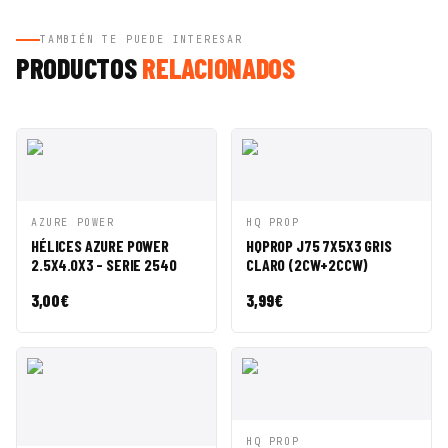
TAMBIÉN TE PUEDE INTERESAR
PRODUCTOS
RELACIONADOS
VISTA
AÑADIR A
VISTA
AÑADIR A
AZURE POWER
HQ PROP
RÁPIDA
CESTA
RÁPIDA
CESTA
HÉLICES AZURE POWER
HQPROP J75 7X5X3 GRIS
2.5X4.0X3 - SERIE 2540
CLARO (2CW+2CCW)
3,00
€
3,99
€
VISTA
AÑADIR A
HQ PROP