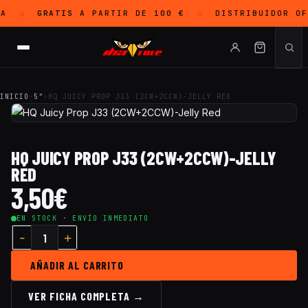
A
GRATIS
A PARTIR DE 100 €
DISTRIBUIDOR O
◇
◇
INICIO
·
5"
·
HQ JUICY PROP J33 (2CW+2CCW)-JELLY RED
HQ JUICY PROP J33 (2CW+2CCW)-JELLY
RED
3,50
€
EN STOCK · ENVÍO INMEDIATO
AÑADIR AL CARRITO
VER FICHA COMPLETA →