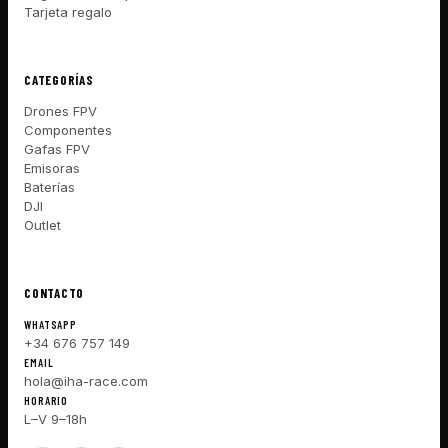
Tarjeta regalo
CATEGORÍAS
Drones FPV
Componentes
Gafas FPV
Emisoras
Baterías
DJI
Outlet
CONTACTO
WHATSAPP
+34 676 757 149
EMAIL
hola@iha-race.com
HORARIO
L–V 9–18h