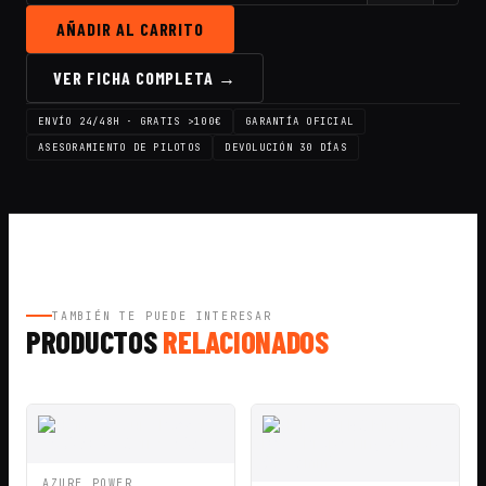
AÑADIR AL CARRITO
VER FICHA COMPLETA →
ENVÍO 24/48H · GRATIS >100€
GARANTÍA OFICIAL
ASESORAMIENTO DE PILOTOS
DEVOLUCIÓN 30 DÍAS
TAMBIÉN TE PUEDE INTERESAR
PRODUCTOS
RELACIONADOS
VISTA
AÑADIR A
AZURE POWER