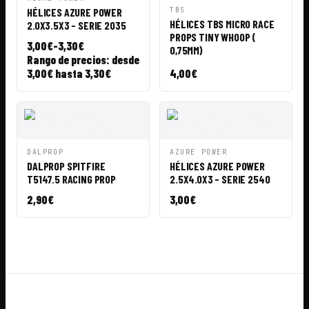
RÁPIDA
CESTA
VISTA
AÑADIR A
HÉLICES AZURE POWER
TBS
RÁPIDA
CESTA
HÉLICES TBS MICRO RACE
2.0X3.5X3 - SERIE 2035
PROPS TINY WHOOP (
3,00
€
-
3,30
€
0,75MM)
Rango de precios: desde
3,00€ hasta 3,30€
4,00
€
VISTA
AÑADIR A
VISTA
AÑADIR A
DALPROP
AZURE POWER
RÁPIDA
CESTA
RÁPIDA
CESTA
DALPROP SPITFIRE
HÉLICES AZURE POWER
T5147.5 RACING PROP
2.5X4.0X3 - SERIE 2540
2,90
€
3,00
€