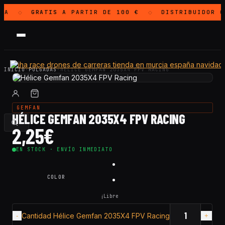
LA
GRATIS
A PARTIR DE 100 €
DISTRIBUIDOR 
◇
◇
INICIO
·
PULGADAS
·
HÉLICE GEMFAN 2035X4 FPV RACING
GEMFAN
HÉLICE GEMFAN 2035X4 FPV RACING
2,25
€
EN STOCK · ENVÍO INMEDIATO
COLOR
¡Libre
Cantidad Hélice Gemfan 2035X4 FPV Racing