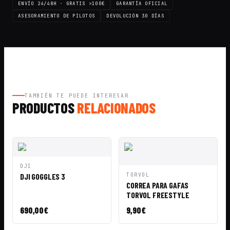
ENVÍO 24/48H · GRATIS >100€
GARANTÍA OFICIAL
ASESORAMIENTO DE PILOTOS
DEVOLUCIÓN 30 DÍAS
TAMBIÉN TE PUEDE INTERESAR
PRODUCTOS
RELACIONADOS
VISTA
AÑADIR A
DJI
RÁPIDA
CESTA
VISTA
AÑADIR A
DJI GOGGLES 3
TORVOL
RÁPIDA
CESTA
CORREA PARA GAFAS
TORVOL FREESTYLE
690,00
€
9,90
€