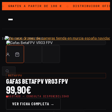
GRATIS
A PARTIR DE 100 €
DISTRIBUIDOR OFI
◇
◇
INICIO
·
GAFAS Y MONITORES
·
GAFAS BETAFPV VR03 FPV
BETAFPV
GAFAS BETAFPV VR03 FPV
99,90
€
AGOTADO — CONSULTA DISPONIBILIDAD
VER FICHA COMPLETA →