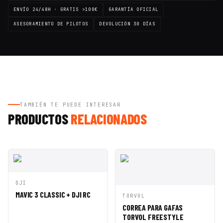
ENVÍO 24/48H · GRATIS >100€
GARANTÍA OFICIAL
ASESORAMIENTO DE PILOTOS
DEVOLUCIÓN 30 DÍAS
TAMBIÉN TE PUEDE INTERESAR
PRODUCTOS
RELACIONADOS
VISTA
AÑADIR A
DJI
RÁPIDA
CESTA
MAVIC 3 CLASSIC + DJI RC
VISTA
AÑADIR A
TORVOL
RÁPIDA
CESTA
CORREA PARA GAFAS
TORVOL FREESTYLE