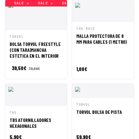
 ◇
SALE ◇
SALE ◇
SALE ◇
SALE ◇
SALE ◇
SAL
VISTA
AÑADIR A
IHA RACE
RÁPIDA
CESTA
MALLA PROTECTORA DE 8
VISTA
AÑADIR A
TORVOL
MM PARA CABLES (1 METRO)
RÁPIDA
CESTA
BOLSA TORVOL FREESTYLE
(CON TARA)MANCHA
ESTETICA EN EL INTERIOR
39,50
€
1,00
€
79,00
€
VISTA
AÑADIR A
TORVOL
RÁPIDA
CESTA
TORVOL BOLSA DE PISTA
VISTA
AÑADIR A
TBS
RÁPIDA
CESTA
TBS ATORNILLADORES
HEXAGONALES
5,90
€
59,90
€