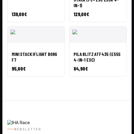
IN-1)
139,00
€
129,00
€
VISTA
AÑADIR A
VISTA
AÑADIR A
RÁPIDA
CESTA
RÁPIDA
CESTA
MINI STACK IFLIGHT BORG
PILA BLITZ ATF435 (E55S
F7
4-IN-1 ESC)
95,00
€
84,90
€
NEWSLETTER