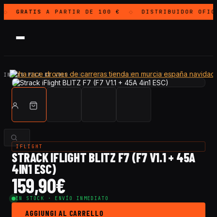
GRATIS
A PARTIR DE 100 €
DISTRIBUIDOR OFIC
◇
◇
INICIO
·
PILA DI VOLO
·
STRACK IFLIGHT BLITZ F7 (F7 V1.1…
IFLIGHT
STRACK IFLIGHT BLITZ F7 (F7 V1.1 + 45A
4IN1 ESC)
159,90
€
EN STOCK · ENVÍO INMEDIATO
AGGIUNGI AL CARRELLO