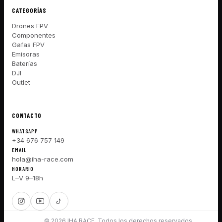
CATEGORÍAS
Drones FPV
Componentes
Gafas FPV
Emisoras
Baterías
DJI
Outlet
CONTACTO
WHATSAPP
+34 676 757 149
EMAIL
hola@iha-race.com
HORARIO
L–V 9–18h
© 2026 IHA RACE. Todos los derechos reservados.