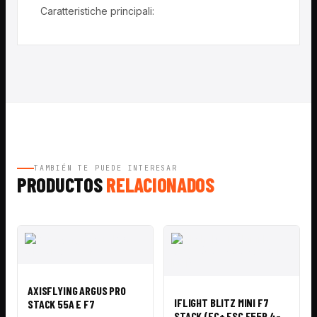
Caratteristiche principali:
TAMBIÉN TE PUEDE INTERESAR
PRODUCTOS
RELACIONADOS
VISTA
AÑADIR A
RÁPIDA
CESTA
VISTA
AÑADIR A
AXISFLYING ARGUS PRO
RÁPIDA
CESTA
IFLIGHT BLITZ MINI F7
STACK 55A E F7
STACK (FC+ ESC E55R 4-