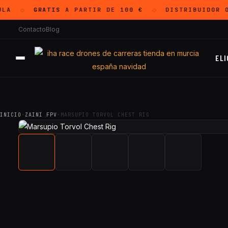
LA
GRATIS
A PARTIR DE 100 €
DISTRIBUIDOR 
◇
◇
Contacto
Blog
ELI
INICIO
·
ZAINI FPV
·
MARSUPIO TORVOL CHEST RIG