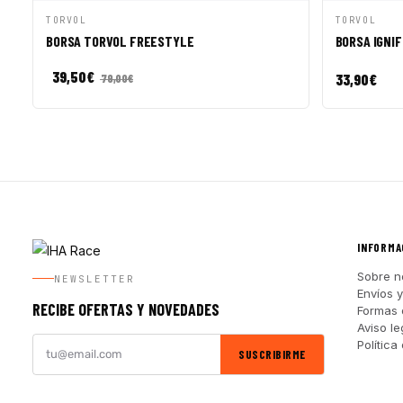
VISTA RÁPIDA
AÑADIR A CESTA
VISTA R
TORVOL
TORVOL
BORSA TORVOL FREESTYLE
BORSA IGNI
39,50
€
33,90
€
79,00
€
INFORMA
Sobre n
NEWSLETTER
Envíos 
RECIBE OFERTAS Y NOVEDADES
Formas 
Aviso le
Política
SUSCRIBIRME