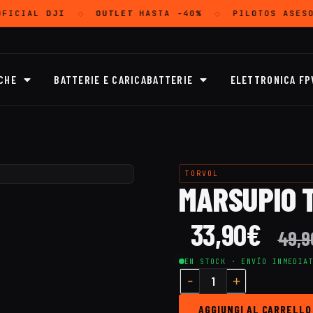
OFICIAL
DJI
OUTLET
HASTA -40%
PILOTOS ASESO
◇
◇
CHE
BATTERIE E CARICABATTERIE
ELETTRONICA FP
TORVOL
MARSUPIO 
33,90
€
49,9
EN STOCK · ENVÍO INMEDIA
AGGIUNGI AL CARRELLO