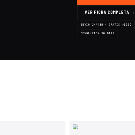
VER FICHA COMPLETA 
ENVÍO 24/48H · GRATIS >100€
DEVOLUCIÓN 30 DÍAS
◇
SALE ◇
SALE ◇
SALE ◇
SALE ◇
SALE ◇
SAL