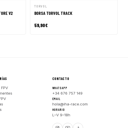
R A CESTA
VISTA RÁPIDA
AÑADIR A CESTA
TORVOL
TORE V2
BORSA TORVOL TRACK
59,90
€
RÍAS
CONTACTO
 FPV
WHATSAPP
nentes
+34 676 757 149
FPV
EMAIL
as
hola@iha-race.com
s
HORARIO
L–V 9–18h