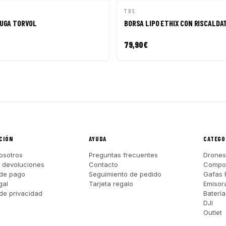
ÁPIDA
AÑADIR A CESTA
VISTA RÁPIDA
AÑADI
TBS
FUGA TORVOL
BORSA LIPO ETHIX CON RISCALDA
79,90
€
CIÓN
AYUDA
CATEGO
osotros
Preguntas frecuentes
Drones
y devoluciones
Contacto
Compo
de pago
Seguimiento de pedido
Gafas 
gal
Tarjeta regalo
Emisor
 de privacidad
Batería
DJI
Outlet