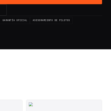
→
GARANTÍA OFICIAL
ASESORAMIENTO DE PILOTOS
E ◇
SALE ◇
SALE ◇
SALE ◇
SALE ◇
SALE ◇
S