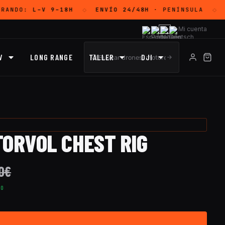
RANDO:
L–V 9–18H
ENVÍO 24/48H
· PENÍNSULA
◇
◇
Mi cuenta
V
LONG RANGE
TALLER
DJI
TORVOL CHEST RIG
0
€
TO