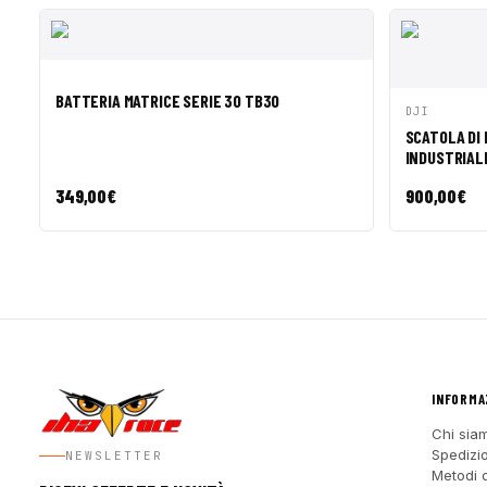
AGGIUNGI AL
ANTEPRIMA
BATTERIA MATRICE SERIE 30 TB30
CARRELLO
DJI
ANTEPR
SCATOLA DI 
INDUSTRIALE
349,00
€
900,00
€
INFORMA
Chi sia
Spedizio
NEWSLETTER
Metodi 