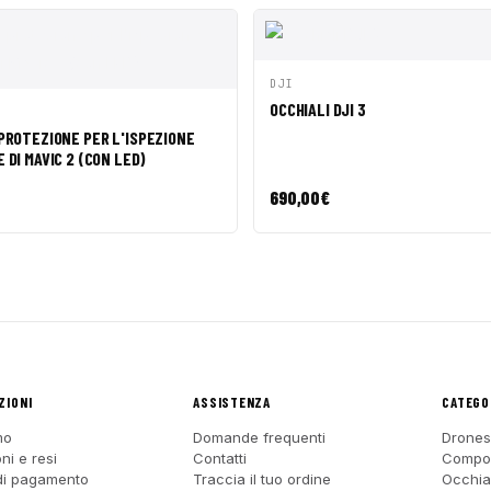
AGGIUNG
DJI
ANTEPRIMA
CARRELL
OCCHIALI DJI 3
AGGIUNGI AL
IMA
CARRELLO
PROTEZIONE PER L'ISPEZIONE
 DI MAVIC 2 (CON LED)
690,00
€
ZIONI
ASSISTENZA
CATEGO
mo
Domande frequenti
Drones
ni e resi
Contatti
Compo
di pagamento
Traccia il tuo ordine
Occhia