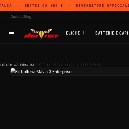
ALIA
GRATIS
DA 100 €
RIVENDITORE UFFICIAL
◇
◇
Contatti
Blog
ELICHE
BATTERIE E CAR
INICIO
·
AZIENDA DJI
·
KIT BATTERIA MAVIC 3 ENTERPRISE