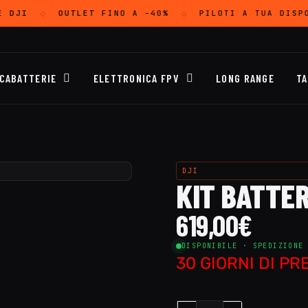
E
DJI
OUTLET
FINO A -40%
PILOTI A TUA DISP
◇
◇
ICABATTERIE
ELETTRONICA FPV
LONG RANGE
TA
DJI
KIT BATTER
619,00
€
DISPONIBILE · SPEDIZIONE
30 GIORNI DI P