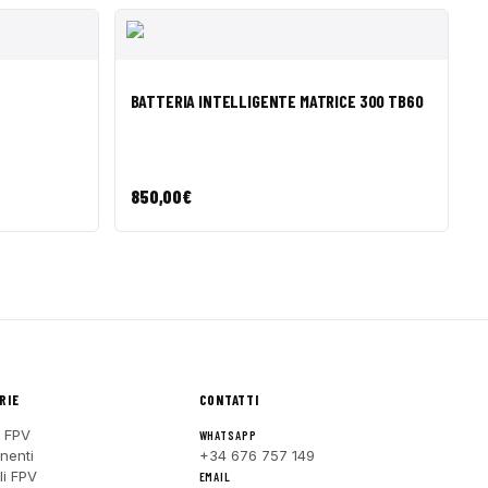
I AL
AGGIUNGI AL
ANTEPRIMA
BATTERIA INTELLIGENTE MATRICE 300 TB60
O
CARRELLO
850,00
€
RIE
CONTATTI
 FPV
WHATSAPP
nenti
+34 676 757 149
li FPV
EMAIL