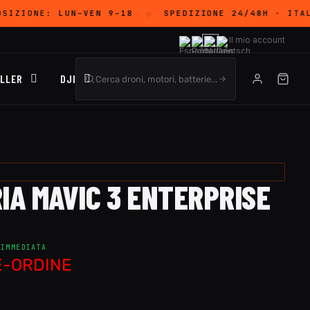
OSIZIONE:
LUN–VEN 9–18
SPEDIZIONE 24/48H
· ITAL
◇
Il mio account
LLER
DJI
IA MAVIC 3 ENTERPRISE
 IMMEDIATA
RE-ORDINE