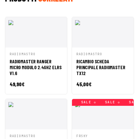
AGGIUNGI AL
AGGIUNGI AL
RADIOMASTRO
RADIOMASTRO
ANTEPRIMA
ANTEPRIMA
CARRELLO
CARRELLO
RADIOMASTER RANGER
RICAMBIO SCHEDA
MICRO MODULO 2.4GHZ ELRS
PRINCIPALE RADIOMASTER
V1.6
TX12
49,90
€
45,00
€
SALE ◇
SALE ◇
SALE ◇
SALE ◇
SALE ◇
SALE
AGGIUNGI AL
AGGIUNGI AL
RADIOMASTRO
FRSKY
ANTEPRIMA
ANTEPRIMA