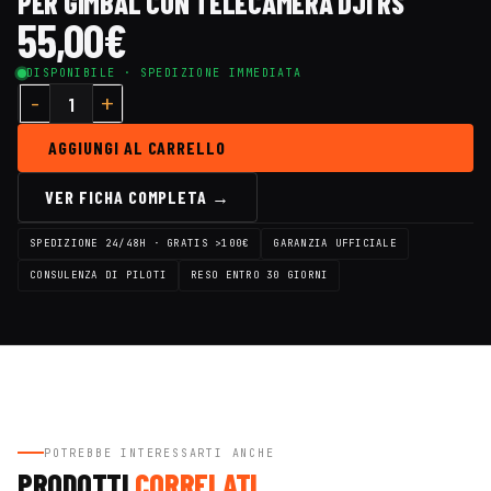
PER GIMBAL CON TELECAMERA DJI RS
55,00
€
DISPONIBILE · SPEDIZIONE IMMEDIATA
AGGIUNGI AL CARRELLO
VER FICHA COMPLETA →
SPEDIZIONE 24/48H · GRATIS >100€
GARANZIA UFFICIALE
CONSULENZA DI PILOTI
RESO ENTRO 30 GIORNI
POTREBBE INTERESSARTI ANCHE
PRODOTTI
CORRELATI