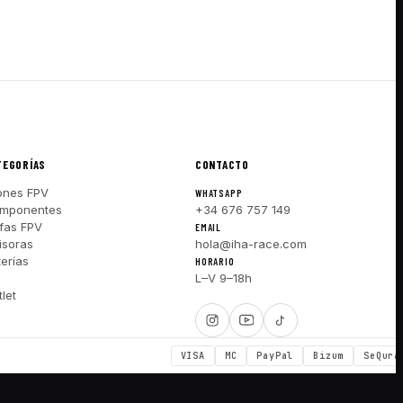
TEGORÍAS
CONTACTO
ones FPV
WHATSAPP
mponentes
+34 676 757 149
fas FPV
EMAIL
isoras
hola@iha-race.com
terías
HORARIO
I
L–V 9–18h
let
VISA
MC
PayPal
Bizum
SeQura