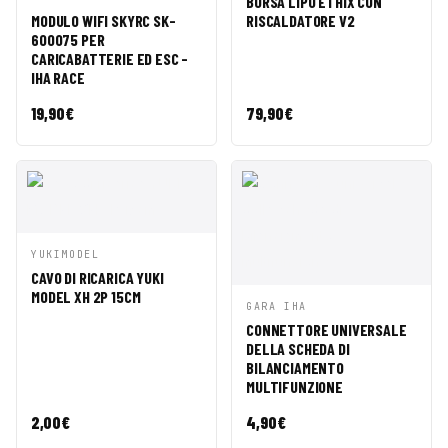
BORSA LIPO ETHIX CON
AGGIUNGI AL
ANTEPRIMA
MODULO WIFI SKYRC SK-
RISCALDATORE V2
CARRELLO
600075 PER
CARICABATTERIE ED ESC -
IHA RACE
19,90
€
79,90
€
AGGIUNGI AL
YUKIMODEL
ANTEPRIMA
CARRELLO
CAVO DI RICARICA YUKI
MODEL XH 2P 15CM
AGGIUNGI AL
GARA IHA
ANTEPRIMA
CARRELLO
CONNETTORE UNIVERSALE
DELLA SCHEDA DI
BILANCIAMENTO
MULTIFUNZIONE
2,00
€
4,90
€