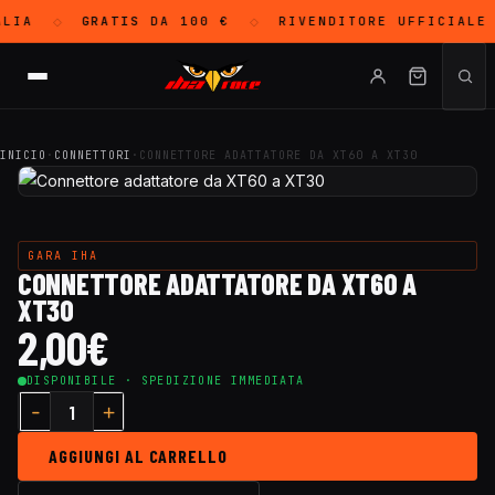
LIA
GRATIS
DA 100 €
RIVENDITORE UFFICIALE
◇
◇
INICIO
·
CONNETTORI
·
CONNETTORE ADATTATORE DA XT60 A XT30
GARA IHA
CONNETTORE ADATTATORE DA XT60 A
XT30
2,00
€
DISPONIBILE · SPEDIZIONE IMMEDIATA
AGGIUNGI AL CARRELLO