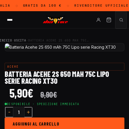
LIA
GRATIS
DA 100 €
RIVENDITORE UFFICIAL
◇
◇
INICIO
·
USCITA
·
BATTERIA ACEHE 2S 650 MAH 75C…
ACEHE
BATTERIA ACEHE 2S 650 MAH 75C LIPO
SERIE RACING XT30
5,90
€
9,90
€
DISPONIBILE · SPEDIZIONE IMMEDIATA
AGGIUNGI AL CARRELLO