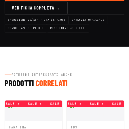
VER FICHA COMPLETA →
SPEDIZIONE 24/48H · GRATIS >100€
GARANZIA UFFICIALE
CONSULENZA DI PILOTI
RESO ENTRO 30 GIORNI
POTREBBE INTERESSARTI ANCHE
PRODOTTI
CORRELATI
SALE ◇
SALE ◇
SALE ◇
SALE ◇
SALE ◇
SALE ◇
SALE ◇
SALE ◇
SALE ◇
SALE ◇
SALE ◇
SALE ◇
AGGIUNGI AL
AGGIUNGI AL
GARA IHA
TBS