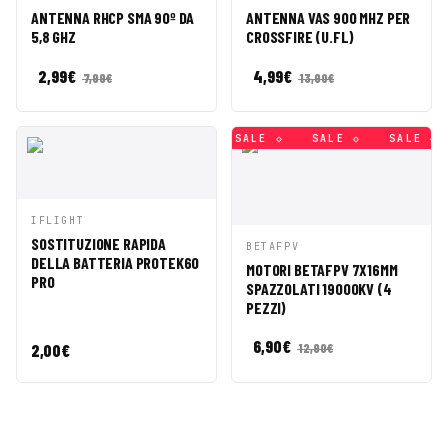
ANTEPRIMA
ANTEPRIMA
CARRELLO
CARRELLO
ANTENNA RHCP SMA 90º DA
ANTENNA VAS 900 MHZ PER
5,8 GHZ
CROSSFIRE (U.FL)
2,99
€
4,99
€
7,99
€
13,90
€
SALE ◇
SALE ◇
SALE ◇
SALE ◇
SALE ◇
SALE ◇
AGGIUNGI AL
IFLIGHT
ANTEPRIMA
CARRELLO
SOSTITUZIONE RAPIDA
AGGIUNGI AL
BETAFPV
ANTEPRIMA
DELLA BATTERIA PROTEK60
CARRELLO
MOTORI BETAFPV 7X16MM
PRO
SPAZZOLATI 19000KV (4
PEZZI)
6,90
€
2,00
€
12,90
€