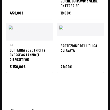
ELICHE DJI MAVIC 3 SERIE
ENTERPRISE
459,00
€
19,00
€
VISTA
AÑADIR A
RÁPIDA
CESTA
VISTA
AÑADIR A
PROTEZIONE DELL'ELICA
DJI
RÁPIDA
CESTA
DJI TERRA ELECTRICITY
DJI AVATA
OVERSEAS 1 ANNO (1
DISPOSITIVO)
3.150,00
€
29,00
€