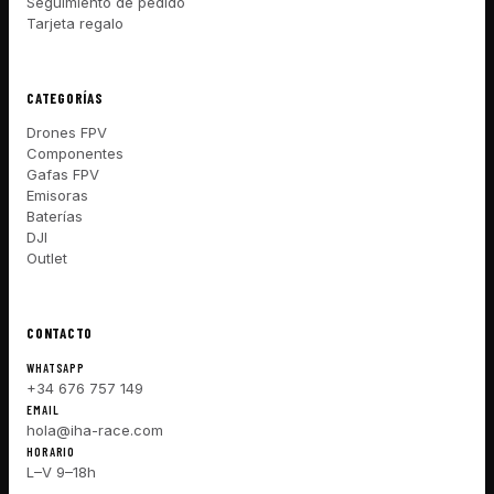
Seguimiento de pedido
Tarjeta regalo
CATEGORÍAS
Drones FPV
Componentes
Gafas FPV
Emisoras
Baterías
DJI
Outlet
CONTACTO
WHATSAPP
+34 676 757 149
EMAIL
hola@iha-race.com
HORARIO
L–V 9–18h