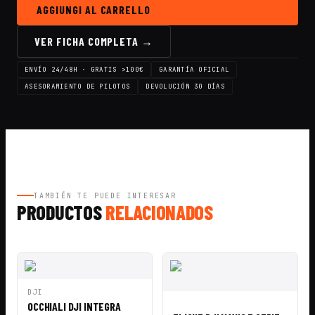
Mavic
AGGIUNGI AL CARRELLO
3
Enterprise
VER FICHA COMPLETA →
ENVÍO 24/48H · GRATIS >100€
GARANTÍA OFICIAL
ASESORAMIENTO DE PILOTOS
DEVOLUCIÓN 30 DÍAS
TAMBIÉN TE PUEDE INTERESAR
PRODUCTOS
RELACIONADOS
VISTA
AÑADIR A
DJI
RÁPIDA
CESTA
VISTA
AÑADIR A
OCCHIALI DJI INTEGRA
RÁPIDA
CESTA