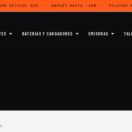
DOR OFICIAL
DJI
OUTLET
HASTA -40%
PILOTOS 
◇
◇
TES
BATERÍAS Y CARGADORES
EMISORAS
TAL
S…