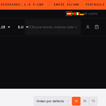
ASESORANDO:
L–V 9–18H
ENVÍO 24/48H
· PENÍNSULA
◇
Mi cuenta
LER
DJI
18
36
72