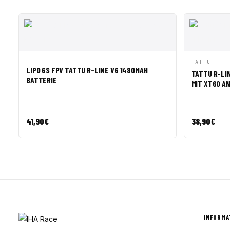
SCHNELLANSICHT
IN DEN WARENKORB
SCHNELLA
TATTU
LIPO 6S FPV TATTU R-LINE V6 1480MAH
TATTU R-LIN
BATTERIE
MIT XT60 A
41,90
€
38,90
€
INFORMA