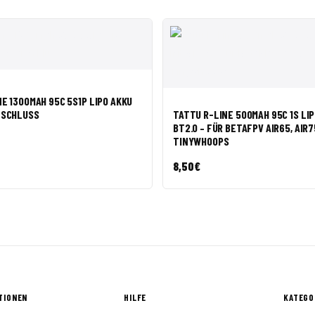
NSICHT
IN DEN WARENKORB
E 1300MAH 95C 5S1P LIPO AKKU
SCHNELLANSICHT
IN DEN
NSCHLUSS
TATTU R-LINE 500MAH 95C 1S LIP
BT2.0 – FÜR BETAFPV AIR65, AIR
TINYWHOOPS
8,50
€
TIONEN
HILFE
KATEGO