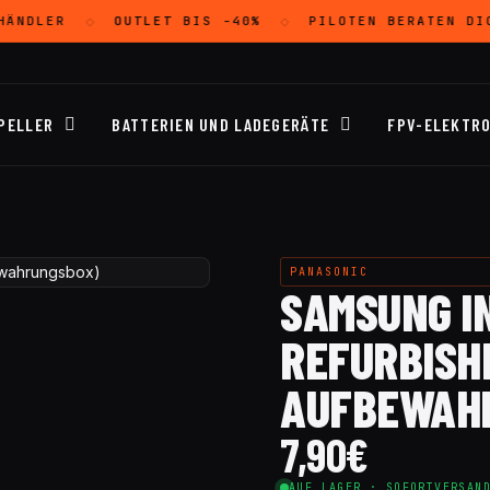
ÄNDLER
OUTLET
BIS -40%
PILOTEN BERATEN DI
◇
◇
PELLER
BATTERIEN UND LADEGERÄTE
FPV-ELEKTRO
PANASONIC
SAMSUNG I
REFURBISHE
AUFBEWAH
7,90
€
AUF LAGER · SOFORTVERSAN