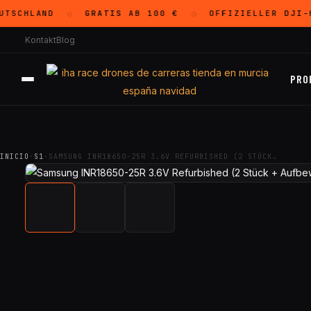
TSCHLAND
GRATIS
AB 100 €
OFFIZIELLER
DJI
-H
◇
◇
Kontakt
Blog
PRO
INICIO
·
S1
·
SAMSUNG INR18650-25R 3.6V REFURBISHED (2 STÜCK…