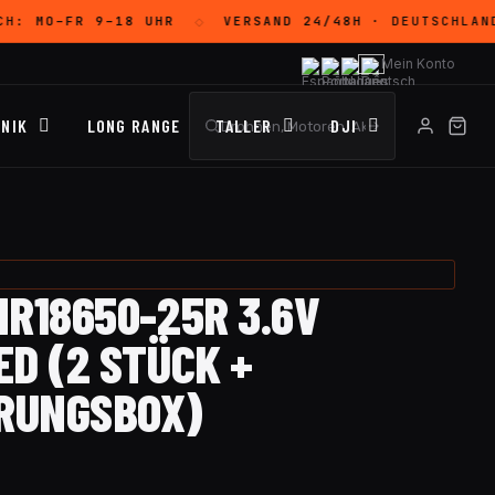
CH:
MO–FR 9–18 UHR
VERSAND 24/48H
· DEUTSCHLAND
◇
Mein Konto
NIK
LONG RANGE
TALLER
DJI
NR18650-25R 3.6V
D (2 STÜCK +
RUNGSBOX)
D