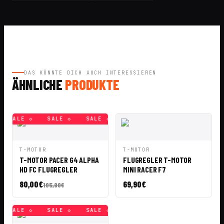
DAS KÖNNTE DICH AUCH INTERESSIEREN
ÄHNLICHE
PRODUKTE
SALE ◇
SALE ◇
SALE ◇
SALE ◇
SALE ◇
SALE ◇
IN DEN
IN DEN
T-MOTOR
T-MOTOR
SCHNELLANSICHT
SCHNELLANSICHT
WARENKORB
WARENKORB
T-MOTOR PACER G4 ALPHA
FLUGREGLER T-MOTOR
HD FC FLUGREGLER
MINI RACER F7
80,00
€
69,90
€
105,90
€
SALE ◇
SALE ◇
SALE ◇
SALE ◇
SALE ◇
SALE ◇