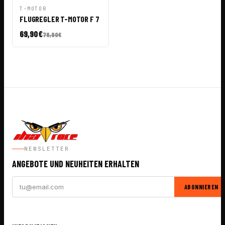
IN DEN
T-MOTOR
SCHNELLANSICHT
WARENKORB
FLUGREGLER T-MOTOR F 7
69,90
€
76,90
€
NEWSLETTER
ANGEBOTE UND NEUHEITEN ERHALTEN
ABONNIEREN