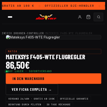
GRATIS
AB 100 €
OFFIZIELLER
DJI
-HÄNDLER
O
◇
◇
INICIO
·
DROHNEN-CONTROLLER
·
MATEKSYS F405-WTE FLUGREGLER
MATEK
MATEKSYS F405-WTE FLUGREGLER
86,50
€
AUF LAGER · SOFORTVERSAND
IN DEN WARENKORB
VER FICHA COMPLETA →
VERSAND 24/48H · GRATIS AB 100€
OFFIZIELLE GARANTIE
BERATUNG DURCH PILOTEN
30 TAGE RÜCKGABE