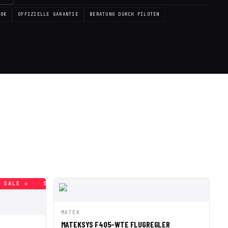
00€
OFFIZIELLE GARANTIE
BERATUNG DURCH PILOTEN
SALE ◇
SALE ◇
SALE ◇
SALE ◇
SALE ◇
SALE ◇
SCHNELLANSICHT
IN DEN WARENKORB
MATEK
MATEKSYS F405-WTE FLUGREGLER
 WARENKORB