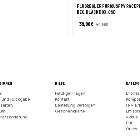
FLUGREGLER FURIOUSFPV RACEPI
BEC, BLACK BOX, OSD
39,90
€
44,90
€
TIONEN
HILFE
KATEGO
s
Häufige Fragen
Drones
d und Rückgabe
Kontakt
Kompo
sarten
Bestellung verfolgen
FPV-Bri
sum
Geschenkkarte
Emisor
hutzerklärung
Akkus
DJI
Outlet