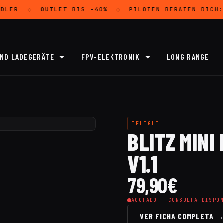
DLER
OUTLET
BIS -40%
PILOTEN BERATEN DICH
◇
◇
UND LADEGERÄTE
FPV-ELEKTRONIK
LONG RANGE
IFLIGHT
BLITZ MINI
V1.1
79,90
€
AGOTADO — CONSULTA DISPO
VER FICHA COMPLETA 