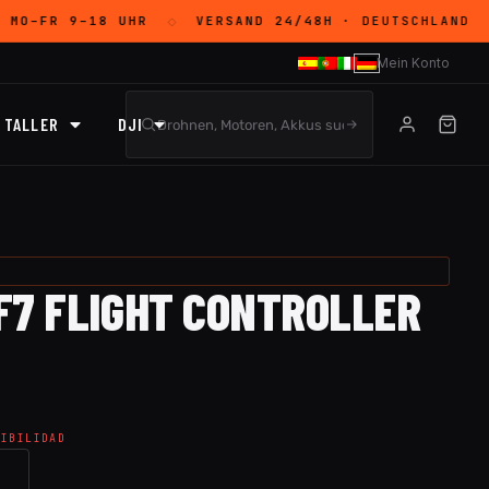
:
MO–FR 9–18 UHR
VERSAND 24/48H
· DEUTSCHLAND
◇
◇
Mein Konto
TALLER
DJI
 F7 FLIGHT CONTROLLER
NIBILIDAD
→