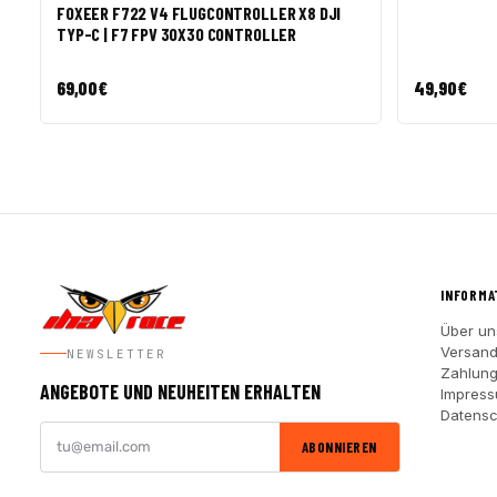
FOXEER F722 V4 FLUGCONTROLLER X8 DJI
TYP-C | F7 FPV 30X30 CONTROLLER
69,00
€
49,90
€
INFORMA
Über un
Versan
NEWSLETTER
Zahlung
ANGEBOTE UND NEUHEITEN ERHALTEN
Impres
Datensc
ABONNIEREN