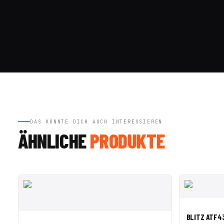
DAS KÖNNTE DICH AUCH INTERESSIEREN
ÄHNLICHE
PRODUKTE
SALE ◇
SA
SCHNELLA
BLITZ ATF4
SCHNELLANSICHT
IN DEN WARENKORB