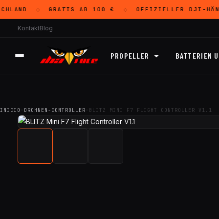
HLAND
GRATIS
AB 100 €
OFFIZIELLER
DJI
-HÄN
◇
◇
Kontakt
Blog
PROPELLER
BATTERIEN 
INICIO
·
DROHNEN-CONTROLLER
·
BLITZ MINI F7 FLIGHT CONTROLLER V1.1