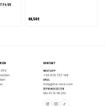
T F4 5V
86,50
€
RIEN
KONTAKT
 FPV
WHATSAPP
nenten
+34 676 757 149
llen
EMAIL
as
hola@iha-race.com
ÖFFNUNGSZEITEN
Mo–Fr 9–18 Uhr