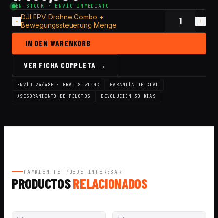
EN STOCK · ENVÍO INMEDIATO
DJI FPV Drohne Combo +
Bewegungssteuerung Menge
IN DEN WARENKORB
VER FICHA COMPLETA →
ENVÍO 24/48H · GRATIS >100€
GARANTÍA OFICIAL
ASESORAMIENTO DE PILOTOS
DEVOLUCIÓN 30 DÍAS
TAMBIÉN TE PUEDE INTERESAR
PRODUCTOS
RELACIONADOS