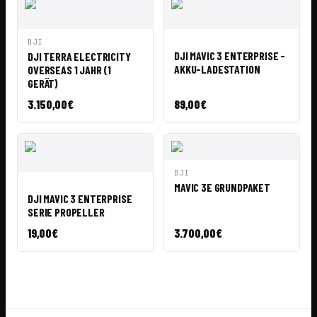
VISTA
AÑADIR A
VISTA
AÑADIR A
DJI
RÁPIDA
CESTA
RÁPIDA
CESTA
DJI MAVIC 3 ENTERPRISE -
DJI TERRA ELECTRICITY
AKKU-LADESTATION
OVERSEAS 1 JAHR (1
GERÄT)
3.150,00
€
89,00
€
VISTA
AÑADIR A
DJI
RÁPIDA
CESTA
VISTA
AÑADIR A
MAVIC 3E GRUNDPAKET
RÁPIDA
CESTA
DJI MAVIC 3 ENTERPRISE
SERIE PROPELLER
19,00
€
3.700,00
€