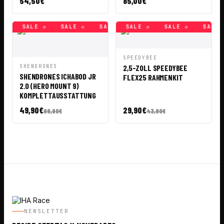
54,50
€
85,00
€
 ◇
SALE ◇
SALE ◇
SALE ◇
SALE ◇
SALE ◇
SALE ◇
SALE ◇
SALE ◇
SALE ◇
SALE ◇
SALE ◇
SAL
VISTA
AÑADIR A
SPEEDYBEE
RÁPIDA
CESTA
VISTA
AÑADIR A
SHENDRONES
2,5-ZOLL SPEEDYBEE
RÁPIDA
CESTA
SHENDRONES ICHABOD JR
FLEX25 RAHMENKIT
2.0 (HERO MOUNT 9)
KOMPLETTAUSSTATTUNG
49,90
€
29,90
€
99,90
€
43,90
€
NEWSLETTER