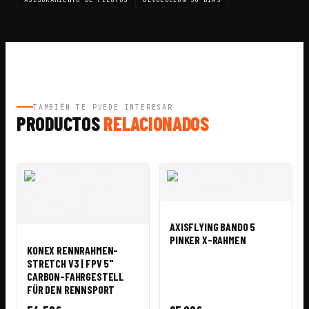
ASESORAMIENTO DE PILOTOS
DEVOLUCIÓN 30 DÍAS
TAMBIÉN TE PUEDE INTERESAR
PRODUCTOS
RELACIONADOS
VISTA
AÑADIR A
RÁPIDA
CESTA
AXISFLYING BANDO 5
VISTA
AÑADIR A
PINKER X-RAHMEN
RÁPIDA
CESTA
KONEX RENNRAHMEN-
STRETCH V3 | FPV 5"
CARBON-FAHRGESTELL
FÜR DEN RENNSPORT