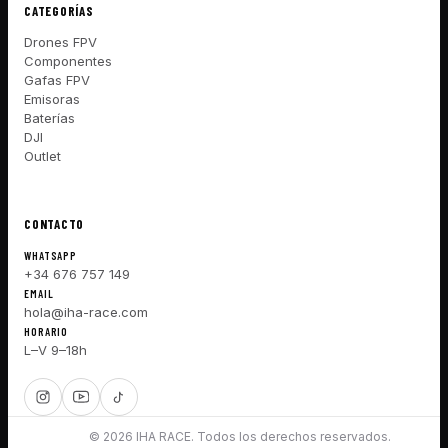
CATEGORÍAS
Drones FPV
Componentes
Gafas FPV
Emisoras
Baterías
DJI
Outlet
CONTACTO
WHATSAPP
+34 676 757 149
EMAIL
hola@iha-race.com
HORARIO
L–V 9–18h
© 2026 IHA RACE. Todos los derechos reservados.