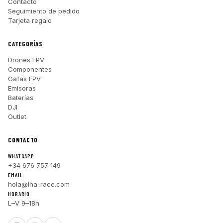
Contacto
Seguimiento de pedido
Tarjeta regalo
CATEGORÍAS
Drones FPV
Componentes
Gafas FPV
Emisoras
Baterías
DJI
Outlet
CONTACTO
WHATSAPP
+34 676 757 149
EMAIL
hola@iha-race.com
HORARIO
L–V 9–18h