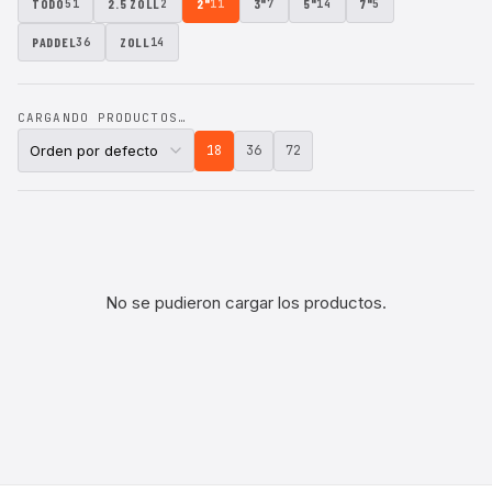
TODO
2.5 ZOLL
2"
3"
5"
7"
51
2
11
7
14
5
PADDEL
ZOLL
36
14
CARGANDO PRODUCTOS…
18
36
72
No se pudieron cargar los productos.