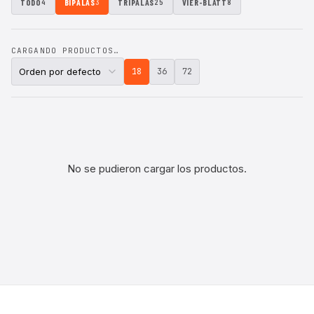
TODO
BIPALAS
TRIPALAS
VIER-BLATT
4
3
25
8
CARGANDO PRODUCTOS…
18
36
72
No se pudieron cargar los productos.