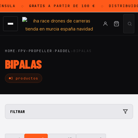
NSULA
GRATIS
A PARTIR DE 100 €
DISTRIBUID
◇
◇
HOME
›
FPV-PROPELLER
›
PADDEL
›
BIPALAS
BIPALAS
3 productos
FILTRAR