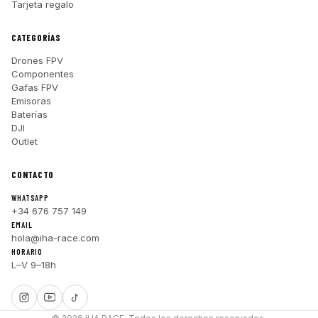
Tarjeta regalo
CATEGORÍAS
Drones FPV
Componentes
Gafas FPV
Emisoras
Baterías
DJI
Outlet
CONTACTO
WHATSAPP
+34 676 757 149
EMAIL
hola@iha-race.com
HORARIO
L–V 9–18h