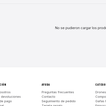
No se pudieron cargar los prod
CIÓN
AYUDA
CATEGO
osotros
Preguntas frecuentes
Drones
y devoluciones
Contacto
Compo
de pago
Seguimiento de pedido
Gafas 
gal
Tarjeta regalo
Emisor