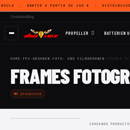
NSULA
GRATIS
A PARTIR DE 100 €
DISTRIBUID
◇
◇
Contacto
Blog
PROPELLER
BATTERIEN 
HOME
›
FPV-DROHNEN
›
FOTO- UND FILMDROHNEN
›
FRAMES FO
FRAMES FOTOGR
0 productos
CARGANDO PRODUCTO