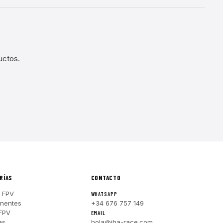
uctos.
RÍAS
CONTACTO
 FPV
WHATSAPP
nentes
+34 676 757 149
FPV
EMAIL
as
hola@iha-race.com