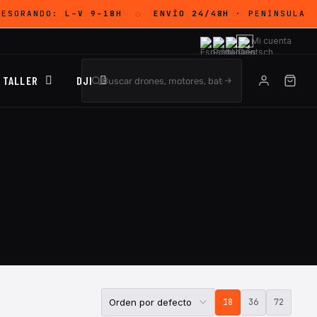
SESORANDO:
L–V 9–18H
ENVÍO 24/48H
· PENÍNSULA
◇
Mi cuenta
TALLER
DJI
18
36
72