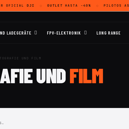
OR OFICIAL
DJI
OUTLET
HASTA -40%
PILOTOS A
◇
◇
UND LADEGERÄTE
FPV-ELEKTRONIK
LONG RANGE
TOGRAFIE UND FILM
AFIE UND
FILM
S…