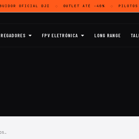
BUIDOR OFICIAL
DJI
OUTLET
ATÉ -40%
PILOTOS
◇
◇
RREGADORES
FPV ELETRÓNICA
LONG RANGE
TAL
OS…