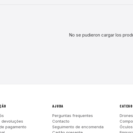
No se pudieron cargar los prod
ÇÃO
AJUDA
CATEGO
ós
Perguntas frequentes
Drones
e devoluções
Contacto
Compo
 de pagamento
Seguimento de encomenda
Óculos
gal
Cartão presente
Emisor