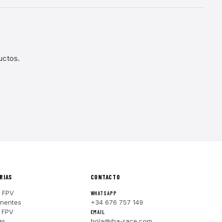
uctos.
RIAS
CONTACTO
 FPV
WHATSAPP
nentes
+34 676 757 149
 FPV
EMAIL
as
hola@iha-race.com