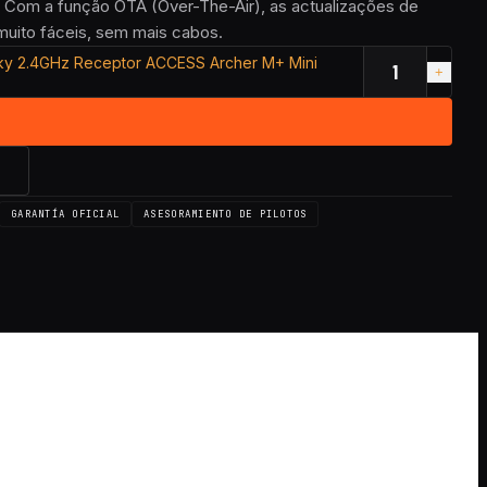
 Com a função OTA (Over-The-Air), as actualizações de
muito fáceis, sem mais cabos.
ky 2.4GHz Receptor ACCESS Archer M+ Mini
→
GARANTÍA OFICIAL
ASESORAMIENTO DE PILOTOS