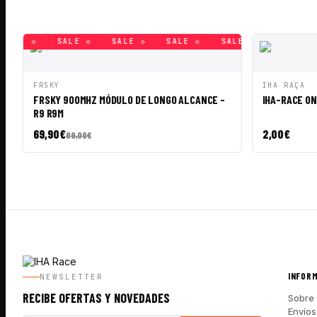
ALE ◇
SALE ◇
SALE ◇
SALE ◇
SALE ◇
SALE ◇
SALE ◇
SALE 
VISTA RÁPIDA
AÑADIR A CESTA
VISTA RÁ
FRSKY
IHA RAÇA
FRSKY 900MHZ MÓDULO DE LONGO ALCANCE -
IHA-RACE ON
R9 R9M
69,90
€
2,00
€
99,00
€
INFOR
NEWSLETTER
RECIBE OFERTAS Y NOVEDADES
Sobre 
Envíos