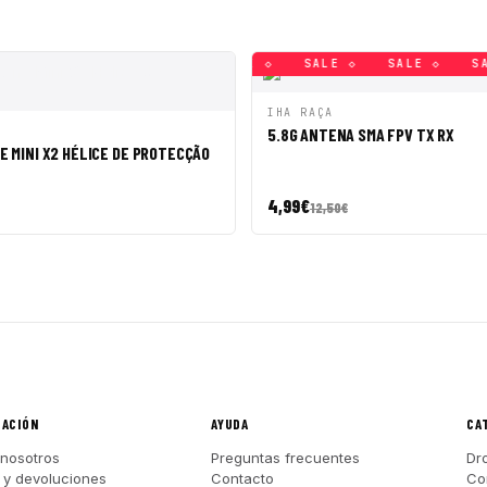
◇
SALE ◇
SALE ◇
SALE ◇
SALE ◇
SALE ◇
SALE ◇
SALE ◇
SALE ◇
SALE ◇
SALE ◇
SALE ◇
SAL
VISTA RÁPIDA
AÑAD
IHA RAÇA
PIDA
AÑADIR A CESTA
5.8G ANTENA SMA FPV TX RX
E MINI X2 HÉLICE DE PROTECÇÃO
4,99
€
12,50
€
MACIÓN
AYUDA
CA
nosotros
Preguntas frecuentes
Dr
 y devoluciones
Contacto
Co