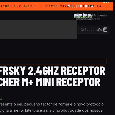
DJI
FPV ELETRÓNICA
ANDO:
L–V 9–18H
ENVÍO 24/48H
· PENÍNSULA
GR
◇
◇
Mi cuenta
LONG RANGE
FRSKY 2.4GHZ RECEPTOR
CHER M+ MINI RECEPTOR
TO
senta o seu pequeno factor de forma e o novo protocolo
ona a menor latência e a maior produtividade dos nossos