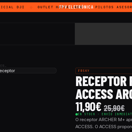
FPV ELETRÓNICA
ICIAL
DJI
OUTLET
HASTA -40%
PILOTOS ASESOR
◇
◇
HER…
FRSKY
RECEPTOR 
ACCESS AR
11,90
€
25,90
€
EN STOCK · ENVÍO INMEDIA
O receptor ARCHER M+ apre
ACCESS. O ACCESS proporci