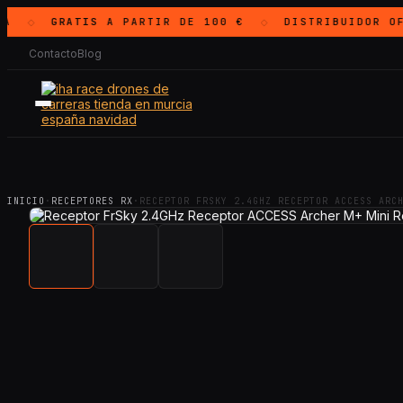
A
GRATIS
A PARTIR DE 100 €
DISTRIBUIDOR OF
◇
◇
Contacto
Blog
INICIO
·
RECEPTORES RX
·
RECEPTOR FRSKY 2.4GHZ RECEPTOR ACCESS ARC