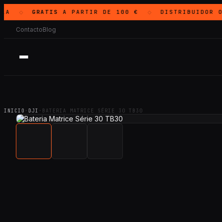
LA
GRATIS
A PARTIR DE 100 €
DISTRIBUIDOR O
◇
◇
Contacto
Blog
INICIO
·
DJI
·
BATERIA MATRICE SÉRIE 30 TB30