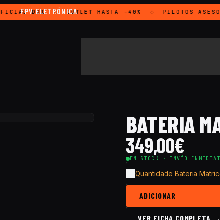
FPV ELETRÓNICA
FICIAL
DJI
OUTLET
HASTA -40%
PILOTOS ASESO
◇
◇
LONG RANGE
BATERIA MA
349,00
€
EN STOCK · ENVÍO INMEDIA
Quantidade Bateria Matri
ADICIONAR
VER FICHA COMPLETA 