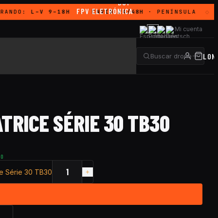
DJI
FPV ELETRÓNICA
RANDO:
L–V 9–18H
ENVÍO 24/48H
· PENÍNSULA
G
◇
◇
Mi cuenta
LON
TRICE SÉRIE 30 TB30
TO
ce Série 30 TB30
→