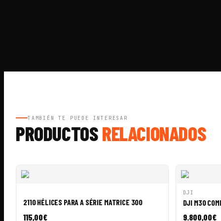
TAMBIÉN TE PUEDE INTERESAR
PRODUCTOS
RELACIONADOS
VISTA RÁPIDA
AÑADIR A CESTA
VISTA RÁ
DJI
2110 HÉLICES PARA A SÉRIE MATRICE 300
DJI M30 COM
115,00
€
9.800,00
€