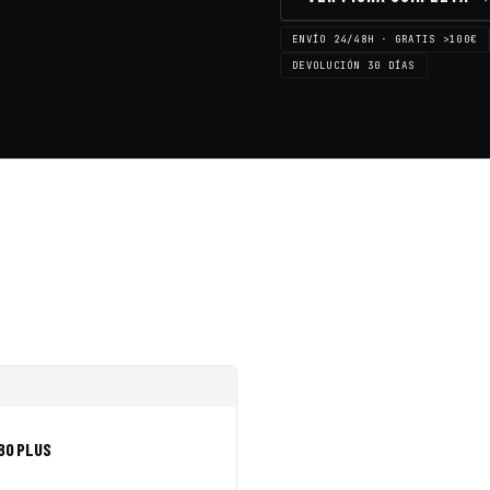
ENVÍO 24/48H · GRATIS >100€
DEVOLUCIÓN 30 DÍAS
PIDA
AÑADIR A CESTA
BO PLUS