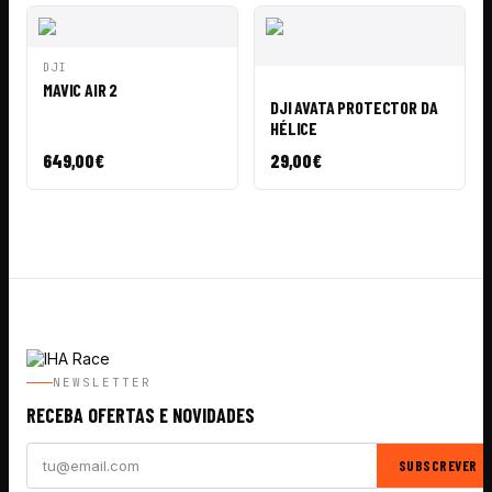
ADICIONAR
DJI
VISTA
AO
ADICIONAR
MAVIC AIR 2
RÁPIDA
VISTA
CARRINHO
AO
DJI AVATA PROTECTOR DA
RÁPIDA
CARRINHO
HÉLICE
649,00
€
29,00
€
NEWSLETTER
RECEBA OFERTAS E NOVIDADES
SUBSCREVER