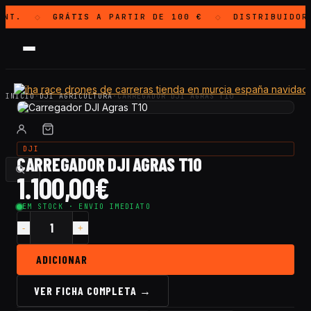
NT.
GRÁTIS
A PARTIR DE 100 €
DISTRIBUIDOR
◇
◇
INICIO
·
DJI AGRICULTURA
·
CARREGADOR DJI AGRAS T10
DJI
CARREGADOR DJI AGRAS T10
1.100,00
€
EM STOCK · ENVIO IMEDIATO
Quantidade
Carregador
DJI
ADICIONAR
Agras
T10
VER FICHA COMPLETA →