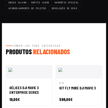
ENVIO 24/48H · GRÁTIS >100€
GARANTIA OFICIAL
ACONSELHAMENTO DE PILOTOS
DEVOLUÇÃO 30 DIAS
TAMBÉM LHE PODE INTERESSAR
PRODUTOS
RELACIONADOS
ADICIONAR
ADICIONAR
DJI
VISTA
VISTA
AO
AO
HÉLICES DJI MAVIC 3
KIT FLY MORE DJI MAVIC 3
RÁPIDA
RÁPIDA
CARRINHO
CARRINHO
ENTERPRISE SERIES
19,00
€
599,00
€