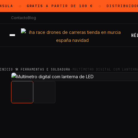
SULA
GRATIS
A PARTIR DE 100 €
DISTRIBUIDO
◇
◇
Contacto
Blog
HÉ
INICIO
·
🛠 FERRAMENTAS E SOLDADURA
·
MULTÍMETRO DIGITAL COM LANTERN