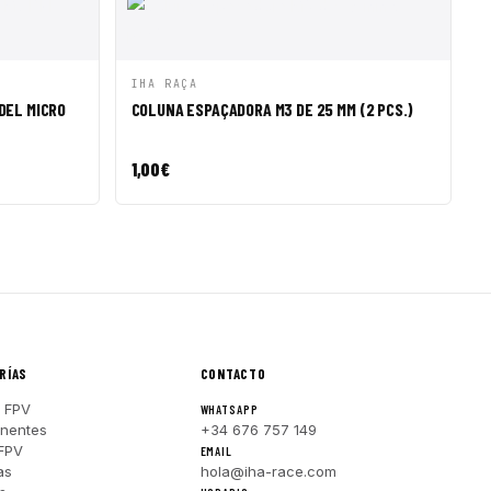
R A CESTA
VISTA RÁPIDA
AÑADIR A CESTA
IHA RAÇA
DEL MICRO
COLUNA ESPAÇADORA M3 DE 25 MM (2 PCS.)
1,00
€
RÍAS
CONTACTO
 FPV
WHATSAPP
nentes
+34 676 757 149
FPV
EMAIL
as
hola@iha-race.com