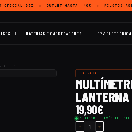
R OFICIAL
DJI
OUTLET
HASTA -40%
PILOTOS AS
◇
◇
LICES
BATERIAS E CARREGADORES
FPV ELETRÓNICA
A DE LED
IHA RAÇA
MULTÍMETRO
LANTERNA 
19,90
€
EN STOCK · ENVÍO INMEDIA