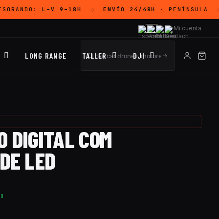
ESORANDO:
L–V 9–18H
ENVÍO 24/48H
· PENÍNSULA
◇
◇
Mi cuenta
LONG RANGE
TALLER
DJI
 DIGITAL COM
DE LED
TO