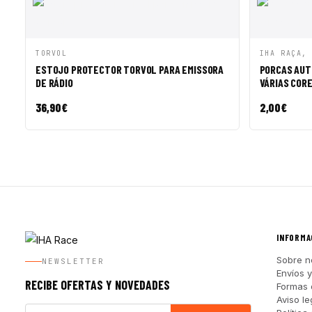
VISTA RÁPIDA
AÑADIR A CESTA
VISTA R
TORVOL
IHA RAÇA,
ESTOJO PROTECTOR TORVOL PARA EMISSORA
PORCAS AUT
DE RÁDIO
VÁRIAS CORES
36,90
€
2,00
€
INFORMA
Sobre n
NEWSLETTER
Envíos 
RECIBE OFERTAS Y NOVEDADES
Formas 
Aviso le