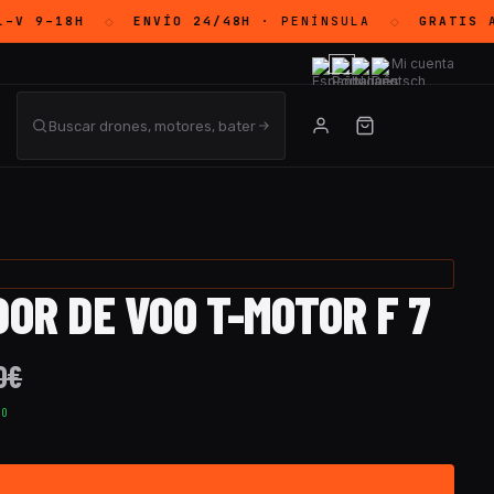
–V 9–18H
ENVÍO 24/48H
· PENÍNSULA
GRATIS
A 
◇
◇
Mi cuenta
OR DE VOO T-MOTOR F 7
0
€
TO