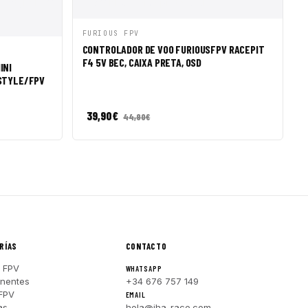
VISTA RÁPIDA
AÑADIR A CESTA
FURIOUS FPV
CONTROLADOR DE VOO FURIOUSFPV RACEPIT
R A CESTA
F4 5V BEC, CAIXA PRETA, OSD
INI
ESTYLE/FPV
39,90
€
44,90
€
RÍAS
CONTACTO
 FPV
WHATSAPP
nentes
+34 676 757 149
FPV
EMAIL
as
hola@iha-race.com