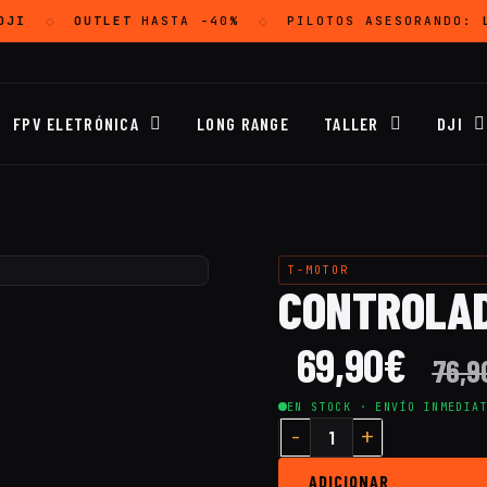
JI
OUTLET
HASTA -40%
PILOTOS ASESORANDO:
L
◇
◇
FPV ELETRÓNICA
LONG RANGE
TALLER
DJI
T-MOTOR
CONTROLAD
69,90
€
76,9
EN STOCK · ENVÍO INMEDIA
ADICIONAR