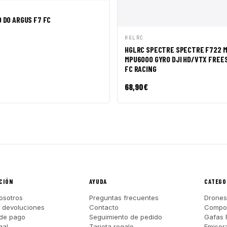
ÁPIDA
AÑADIR A CESTA
 DO ARGUS F7 FC
VISTA RÁPIDA
AÑADI
HGLRC
HGLRC SPECTRE SPECTRE F722 M
MPU6000 GYRO DJI HD/VTX FRE
FC RACING
68,90
€
CIÓN
AYUDA
CATEGO
osotros
Preguntas frecuentes
Drones
y devoluciones
Contacto
Compo
de pago
Seguimiento de pedido
Gafas 
gal
Tarjeta regalo
Emisor