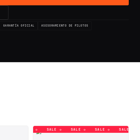
→
GARANTÍA OFICIAL
ASESORAMIENTO DE PILOTOS
LE ◇
SALE ◇
SALE ◇
SALE ◇
SALE ◇
SALE ◇