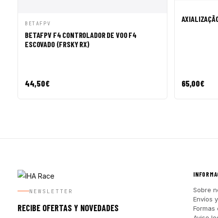
VISTA R
AXIALIZAÇÃO
VISTA RÁPIDA
AÑADIR A CESTA
BETAFPV
BETAFPV F4 CONTROLADOR DE VOO F4
ESCOVADO (FRSKY RX)
44,50
€
65,00
€
INFORMA
Sobre n
NEWSLETTER
Envíos 
RECIBE OFERTAS Y NOVEDADES
Formas 
Aviso le