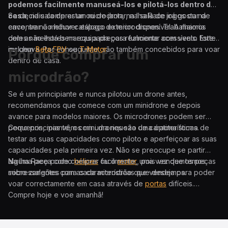
podemos facilmente manuseá-los e pilotá-los dentro de
casa
Se decidiu comprar um microdron, na Iha Race irá gostar de
, na sala de estar ou de jantar, na sala de jogos ou na
cave, se não houver espaço exterior disponível. A maioria
encontrar o melhor catálogo de microdrones. Trabalhamos
deles não está bem equipada para funcionar com vento forte
com as melhores marcas a preços realmente acessíveis. Estes
ou chuva. Por conseguinte, são também concebidos para voar
incluem
Beta FPV
ou
T-Motor
.
Porquê comprar um
dentro de casa.
microdrão?
Se é um principiante e nunca pilotou um drone antes,
recomendamos que comece com um minidrone e depois
avance para modelos maiores. Os microdrones podem ser
pequenos, mas vêm com uma riqueza de características.
Como principiante, os mini drones são uma óptima forma de
testar as suas capacidades como piloto e aperfeiçoar as suas
capacidades pela primeira vez. Não se preocupe se partir
alguma peça como
Na Iha Race pode comprar facilmente, uma vez que temos
hélices
ou o
motor
, pois vendemos peças
sobressalentes para cada microdrão que vendemos.
micro zangões com as características que deseja para poder
voar correctamente em casa através de
portas
difíceis.
Compre hoje e voe amanhã!