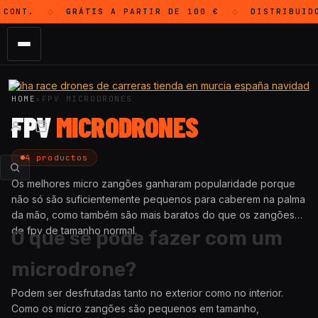
CONT.
GRÁTIS
A PARTIR DE 100 €
DISTRIBUID
◇
◇
HOME
›
FPV MICRODRONES
FPV
MICRODRONES
4 productos
Os melhores micro zangões ganharam popularidade porque
não só são suficientemente pequenos para caberem na palma
da mão, como também são mais baratos do que os zangões
de fpv de tamanho normal.
O que se pode fazer com um
microdrone?
Podem ser desfrutadas tanto no exterior como no interior.
Como os micro zangões são pequenos em tamanho,