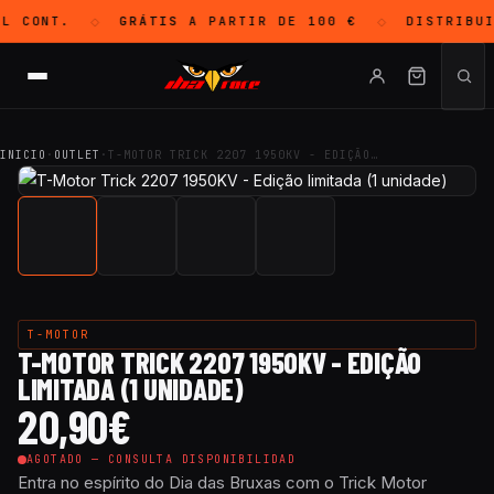
L CONT.
GRÁTIS
A PARTIR DE 100 €
DISTRIBU
◇
◇
INICIO
·
OUTLET
·
T-MOTOR TRICK 2207 1950KV - EDIÇÃO…
T-MOTOR
T-MOTOR TRICK 2207 1950KV - EDIÇÃO
LIMITADA (1 UNIDADE)
20,90
€
AGOTADO — CONSULTA DISPONIBILIDAD
Entra no espírito do Dia das Bruxas com o Trick Motor