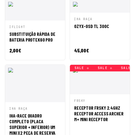
VISTA
ADICIONAR
IHA RAÇA
RÁPIDA
AO CARRINHO
OZYX-OSD TL 300C
VISTA
ADICIONAR
IFLIGHT
RÁPIDA
AO CARRINHO
SUBSTITUIÇÃO RÁPIDA DE
BATERIA PROTEK60 PRO
2,00
€
45,00
€
SALE ◇
SALE ◇
SALE ◇
SALE ◇
SALE ◇
SALE ◇
VISTA
ADICIONAR
FRSKY
RÁPIDA
AO CARRINHO
RECEPTOR FRSKY 2.4GHZ
VISTA
ADICIONAR
IHA RAÇA
RECEPTOR ACCESS ARCHER
RÁPIDA
AO CARRINHO
IHA-RACE QUADRO
M+ MINI RECEPTOR
COMPLETO (PLACA
SUPERIOR + INFERIOR) UM
MINI X2 PEÇA DE RESERVA