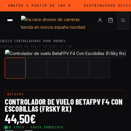
GRATIS
A PARTIR DE 100 €
DISTRIBUIDOR OFIC
◇
◇
INICIO
·
CONTROLADORAS PARA DRONES
·
CONTROLADOR DE VUELO BETAFPV F4 CON…
BETAFPV
CONTROLADOR DE VUELO BETAFPV F4 CON
ESCOBILLAS (FRSKY RX)
44,50
€
EN STOCK · ENVÍO INMEDIATO