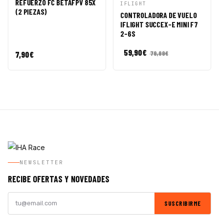
REFUERZO FC BETAFPV 85X
VISTA
AÑADIR A
IFLIGHT
(2 PIEZAS)
RÁPIDA
CESTA
CONTROLADORA DE VUELO
IFLIGHT SUCCEX-E MINI F7
2-6S
59,90
€
7,90
€
79,99
€
NEWSLETTER
RECIBE OFERTAS Y NOVEDADES
SUSCRIBIRME