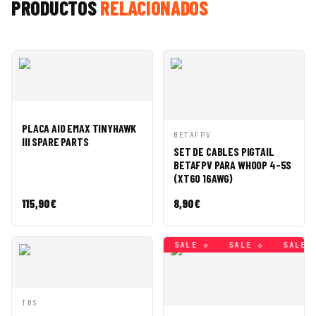
PRODUCTOS
RELACIONADOS
VISTA
AÑADIR A
PLACA AIO EMAX TINYHAWK
RÁPIDA
CESTA
VISTA
AÑADIR A
BETAFPV
III SPARE PARTS
RÁPIDA
CESTA
SET DE CABLES PIGTAIL
BETAFPV PARA WHOOP 4-5S
(XT60 16AWG)
115,90
€
8,90
€
SALE ◇
SALE ◇
SALE ◇
SALE ◇
SALE ◇
SALE ◇
VISTA
AÑADIR A
TBS
RÁPIDA
CESTA