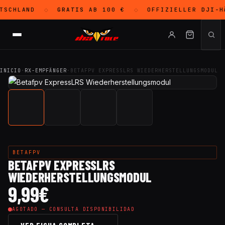
SCHLAND
GRATIS
AB 100 €
OFFIZIELLER
DJI
-H
◇
◇
INICIO
·
RX-EMPFÄNGER
·
BETAFPV EXPRESSLRS WIEDERHERSTELLUNGSMODUL
BETAFPV
BETAFPV EXPRESSLRS
WIEDERHERSTELLUNGSMODUL
9,99
€
AGOTADO — CONSULTA DISPONIBILIDAD