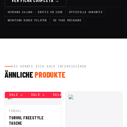
VER FICHA COMPLETA →
VERSAND 24/48H · GRATIS AB 100€
OFFIZIELLE GARANTIE
BERATUNG DURCH PILOTEN
30 TAGE RÜCKGABE
DAS KÖNNTE DICH AUCH INTERESSIEREN
ÄHNLICHE
PRODUKTE
SALE ◇
SALE ◇
SALE ◇
SALE ◇
SALE ◇
SALE
IN DEN
TORVOL
SCHNELLANSICHT
WARENKORB
TORVOL FREESTYLE
TASCHE