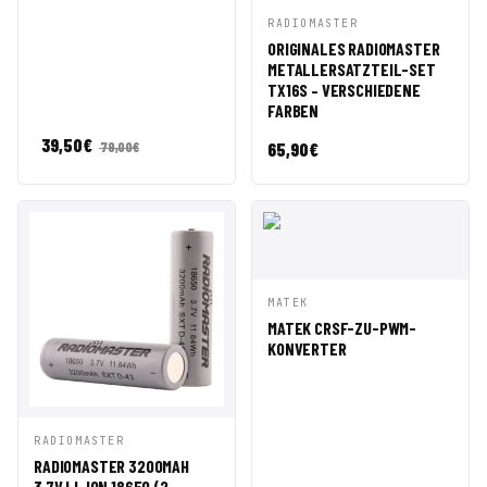
IN DEN
RADIOMASTER
SCHNELLANSICHT
WARENKORB
ORIGINALES RADIOMASTER
METALLERSATZTEIL-SET
TX16S – VERSCHIEDENE
FARBEN
39,50
€
65,90
€
79,00
€
IN DEN
MATEK
SCHNELLANSICHT
WARENKORB
MATEK CRSF-ZU-PWM-
KONVERTER
IN DEN
RADIOMASTER
SCHNELLANSICHT
WARENKORB
RADIOMASTER 3200MAH
3.7V LI-ION 18650 (2