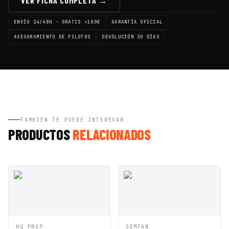
VER FICHA COMPLETA →
ENVÍO 24/48H · GRATIS >100€
GARANTÍA OFICIAL
ASESORAMIENTO DE PILOTOS
DEVOLUCIÓN 30 DÍAS
TAMBIÉN TE PUEDE INTERESAR
PRODUCTOS
RELACIONADOS
VISTA
AÑADIR A
VISTA
AÑADIR A
HQ PROP
GEMFAN