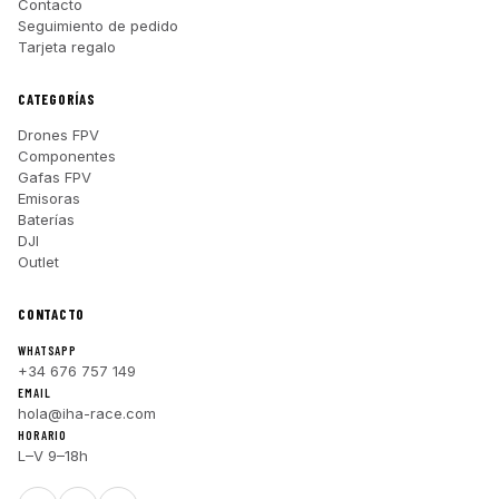
Contacto
Seguimiento de pedido
Tarjeta regalo
CATEGORÍAS
Drones FPV
Componentes
Gafas FPV
Emisoras
Baterías
DJI
Outlet
CONTACTO
WHATSAPP
+34 676 757 149
EMAIL
hola@iha-race.com
HORARIO
L–V 9–18h