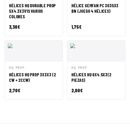
RÁPIDA
CESTA
RÁPIDA
CESTA
HÉLICES HQ DURABLE PROP
HÉLICE GEMFAN PC 3035X3
5X4.3X3V1S VARIOS
BN (JUEGO 4 HÉLICES)
COLORES
3,30
€
1,75
€
VISTA
AÑADIR A
VISTA
AÑADIR A
HQ PROP
HQ PROP
RÁPIDA
CESTA
RÁPIDA
CESTA
HÉLICES HQ PROP 3X3X3 (2
HÉLICES HQ 6X4.5X3(2
CW + 2CCW)
PIEZAS)
2,70
€
2,00
€