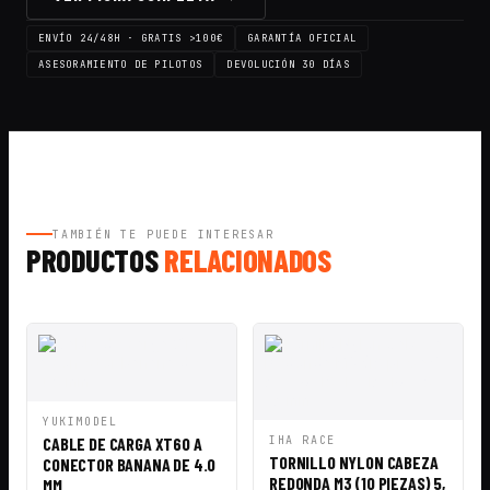
ENVÍO 24/48H · GRATIS >100€
GARANTÍA OFICIAL
ASESORAMIENTO DE PILOTOS
DEVOLUCIÓN 30 DÍAS
TAMBIÉN TE PUEDE INTERESAR
PRODUCTOS
RELACIONADOS
VISTA
AÑADIR A
YUKIMODEL
RÁPIDA
CESTA
VISTA
AÑADIR A
CABLE DE CARGA XT60 A
IHA RACE
RÁPIDA
CESTA
TORNILLO NYLON CABEZA
CONECTOR BANANA DE 4.0
REDONDA M3 (10 PIEZAS) 5,
MM