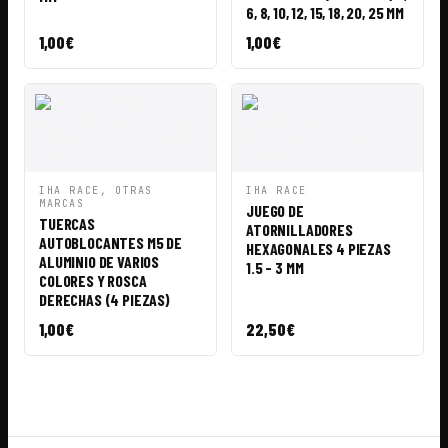
6, 8, 10, 12, 15, 18, 20, 25 MM
1,00
€
1,00
€
VISTA
AÑADIR A
VISTA
AÑADIR A
IHA RACE, OTRAS
IHA RACE
RÁPIDA
CESTA
RÁPIDA
CESTA
MARCAS
JUEGO DE
TUERCAS
ATORNILLADORES
AUTOBLOCANTES M5 DE
HEXAGONALES 4 PIEZAS
ALUMINIO DE VARIOS
1.5 - 3 MM
COLORES Y ROSCA
DERECHAS (4 PIEZAS)
1,00
€
22,50
€