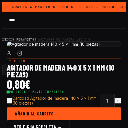
GRATIS
A PARTIR DE 100 €
DISTRIBUIDOR OF
◇
◇
INICIO
·
PEGAMENTOS
·
AGITADOR DE MADERA 140 X 5…
YUKIMODEL
AGITADOR DE MADERA 140 X 5 X 1 MM (10
PIEZAS)
0,80
€
EN STOCK · ENVÍO INMEDIATO
Cantidad Agitador de madera 140 x 5 x 1 mm
(10 piezas)
AÑADIR AL CARRITO
VER FICHA COMPLETA →