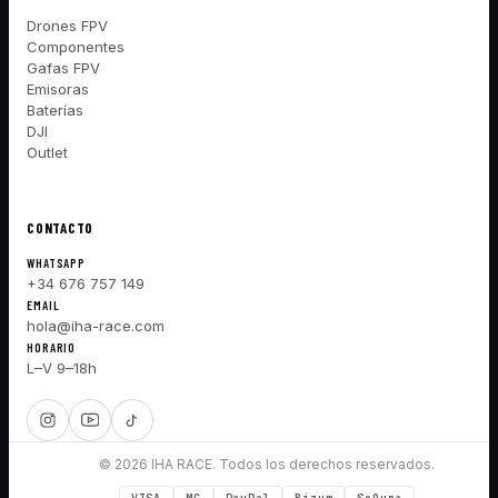
Drones FPV
Componentes
Gafas FPV
Emisoras
Baterías
DJI
Outlet
CONTACTO
WHATSAPP
+34 676 757 149
EMAIL
hola@iha-race.com
HORARIO
L–V 9–18h
© 2026 IHA RACE. Todos los derechos reservados.