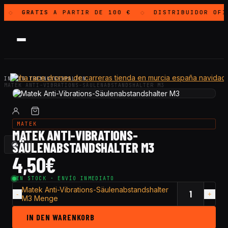
GRATIS
A PARTIR DE 100 €
DISTRIBUIDOR OF
◇
◇
INICIO
·
TRENNUNGSSPALTEN
·
MATEK ANTI-VIBRATIONS-SÄULENABSTANDSHALTER M3
MATEK
MATEK ANTI-VIBRATIONS-
SÄULENABSTANDSHALTER M3
4,50
€
EN STOCK · ENVÍO INMEDIATO
Matek Anti-Vibrations-Säulenabstandshalter
M3 Menge
IN DEN WARENKORB