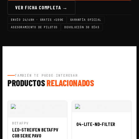
VER FICHA COMPLETA →
ENVÍO 24/48H · GRATIS >100€
GARANTÍA OFICIAL
ASESORAMIENTO DE PILOTOS
DEVOLUCIÓN 30 DÍAS
TAMBIÉN TE PUEDE INTERESAR
PRODUCTOS
RELACIONADOS
VISTA
AÑADIR A
RÁPIDA
CESTA
VISTA
AÑADIR A
O4-LITE-ND-FILTER
BETAFPV
RÁPIDA
CESTA
LED-STREIFEN BETAFPV
COB SERIE PAVO