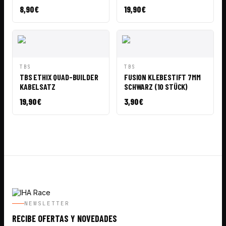
8,90
€
19,90
€
VISTA
AÑADIR A
VISTA
AÑADIR A
TBS
TBS
RÁPIDA
CESTA
RÁPIDA
CESTA
TBS ETHIX QUAD-BUILDER
FUSION KLEBESTIFT 7MM
KABELSATZ
SCHWARZ (10 STÜCK)
19,90
€
3,90
€
NEWSLETTER
RECIBE OFERTAS Y NOVEDADES