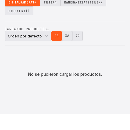
DIGITALKAMERAS
FILTER
KAMERA-ERSATZTEILE
3
6
22
OBJEKTIVE
12
CARGANDO PRODUCTOS…
18
36
72
No se pudieron cargar los productos.