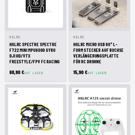
IN DEN
IN DEN
HGLRC
HGLRC
SCHNELLANSICHT
SCHNELLANSICHT
WARENKORB
WARENKORB
HGLRC SPECTRE SPECTRE
HGLRC MICRO USB 90° L-
F722 MINI MPU6000 GYRO
FORM STECKER AUF BUCHSE
DJI HD/VTX
VERLÄNGERUNGSPLATTE
FREESTYLE/FPV FC RACING
FÜR RC DROHNE
68,90 €
15,90 €
AUF LAGER
AUF LAGER