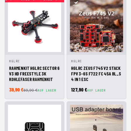
IN DEN
IN DEN
HGLRC
HGLRC
SCHNELLANSICHT
SCHNELLANSICHT
WARENKORB
WARENKORB
RAHMENKIT HGLRC SECTOR 6
HGLRC ZEUS F745 V2 STACK
V3 HD FREESTYLE 3K
FPV 3-6S F722 FC 45A BL_S
KOHLEFASER RAHMENKIT
4 IN 1 ESC
39,90 €
127,90 €
69,90 €
AUF LAGER
AUF LAGER