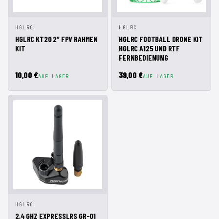
IN DEN
IN DEN
HGLRC
HGLRC
SCHNELLANSICHT
SCHNELLANSICHT
WARENKORB
WARENKORB
HGLRC KT20 2″ FPV RAHMEN
HGLRC FOOTBALL DRONE KIT
KIT
HGLRC A125 UND RTF
FERNBEDIENUNG
10,00 €
39,00 €
AUF LAGER
AUF LAGER
IN DEN
HGLRC
SCHNELLANSICHT
WARENKORB
2,4 GHZ EXPRESSLRS GR-01