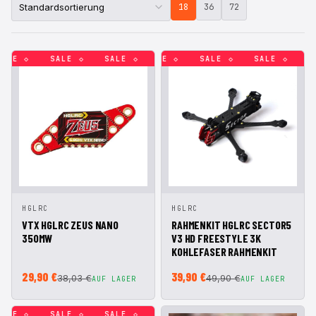
18
36
72
LE ◇
SALE ◇
SALE ◇
SALE ◇
SALE ◇
SALE ◇
SALE ◇
SALE ◇
SALE ◇
SALE ◇
SALE ◇
SAL
IN DEN
IN DEN
HGLRC
HGLRC
SCHNELLANSICHT
SCHNELLANSICHT
WARENKORB
WARENKORB
VTX HGLRC ZEUS NANO
RAHMENKIT HGLRC SECTOR5
350MW
V3 HD FREESTYLE 3K
KOHLEFASER RAHMENKIT
29,90 €
39,90 €
38,03 €
49,90 €
AUF LAGER
AUF LAGER
LE ◇
SALE ◇
SALE ◇
SALE ◇
SALE ◇
SALE ◇