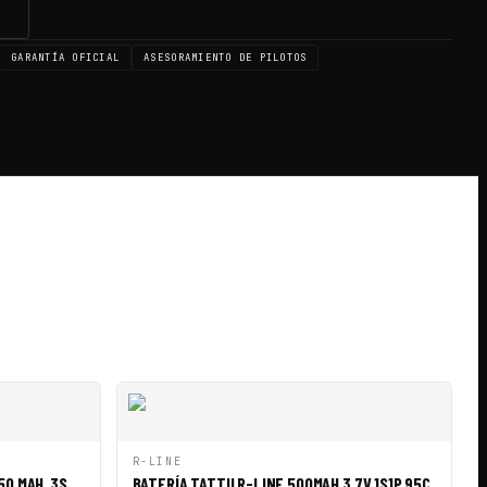
→
GARANTÍA OFICIAL
ASESORAMIENTO DE PILOTOS
IR A CESTA
VISTA RÁPIDA
AÑADIR A CESTA
R-LINE
0 MAH, 3S,
BATERÍA TATTU R-LINE 500MAH 3.7V 1S1P 95C