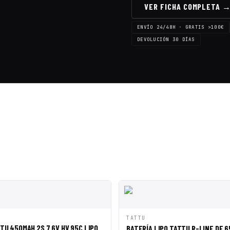
VER FICHA COMPLETA 
ENVÍO 24/48H · GRATIS >100€
DEVOLUCIÓN 30 DÍAS
PIDA
AÑADIR A CESTA
VISTA RÁPIDA
AÑAD
TATTU
TU 450MAH 2S 7.6V HV 95C LIPO
BATERÍA LIPO TATTU R-LINE DE 65