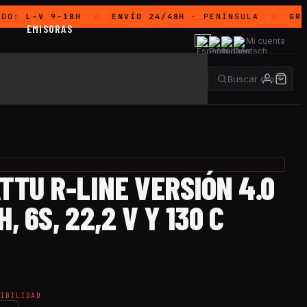
DO:
L–V 9–18H
ENVÍO 24/48H
· PENÍNSULA
GRAT
◇
◇
EMISORAS
Mi cuenta
TTU R-LINE VERSIÓN 4.0
, 6S, 22,2 V Y 130 C
NIBILIDAD