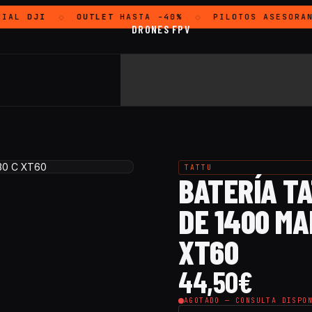
IAL
DJI
OUTLET
HASTA -40%
PILOTOS ASESORAN
◇
◇
DRONES FPV
TATTU
BATERÍA TA
DE 1400 MAH
XT60
44,50
€
AGOTADO — CONSULTA DISPO