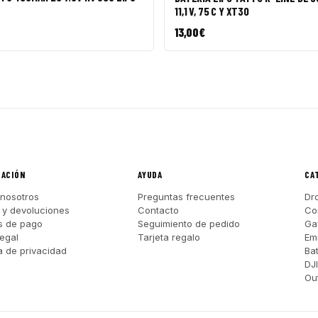
11,1 V, 75 C Y XT30
13,00
€
MACIÓN
AYUDA
CA
nosotros
Preguntas frecuentes
Dr
 y devoluciones
Contacto
Co
s de pago
Seguimiento de pedido
Ga
legal
Tarjeta regalo
Em
ca de privacidad
Ba
DJ
Out