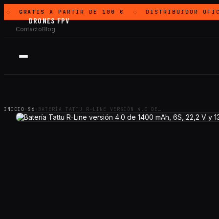
GRATIS
A PARTIR DE 100 €
DISTRIBUIDOR OFIC
◇
◇
DRONES FPV
Contacto
Blog
INICIO
·
S6
·
BATERÍA TATTU R-LINE VERSIÓN 4.0 DE…