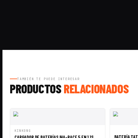
TAMBIÉN TE PUEDE INTERESAR
PRODUCTOS
RELACIONADOS
VISTA RÁPIDA
AÑADIR A CESTA
VISTA RÁ
KINKONG
BATERÍA TAT
CARGADOR DE BATERÍAS IHA-RACE 5 EN 1 1S