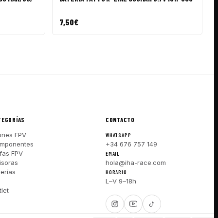
7,50
€
TEGORÍAS
CONTACTO
ones FPV
WHATSAPP
mponentes
+34 676 757 149
fas FPV
EMAIL
isoras
hola@iha-race.com
terías
HORARIO
I
L–V 9–18h
let