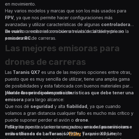
en movimiento.
Hay varios modelos y marcas que son los más usados para
FPV
, ya que nos permite hacer configuraciones más
avanzadas y utilizar características de algunas
controladoras
de vuelo
En cuánto a emisoras con buena relación calidad y precio
o recibir información a través de la telemetría en la
emisora RC
para drones de carreras.
.
Las mejores emisoras para
drones de carreras
Las
Taranis QX7
es una de las mejores opciones entre otras,
puesto que es muy sencilla de utilizar, tiene una amplia gama
de posibilidades y esta fabricada con buenos materiales para
pilotar drones de competición.
Una de las principales características que debe tener una
emisora
para largo alcance:
Que nos dé
seguridad
y alta
fiabilidad
, ya que cuando
volamos a gran distancia cualquier fallo es mucho más crítico y
puede suponer perder el avión o
drone
.
Para este tipo de vuelos arriesgados,
FrSky
ha puesto a la venta una nueva emisora
una de las emisoras
para iniciarse
más utilizada es La Taranis X9D+
en los drones de carreras
; la
Frsky
, ya que nos permite
Taranis X9 Lite
;