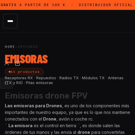
GRATIS
A PARTIR DE 100 €
DISTRIBUIDOR OFICIAL
◇
HOME
›
EMISORAS
EMISORAS
64 productos
Receptores RX · Repuestos · Radios TX · Módulos TX · Antenas
(TX y RX) · Pilas emisoras
Emisoras drone FPV
Las emisoras para Drones
, es uno de los componentes más
importantes de nuestro equipo, ya que es lo que nos mantiene
conectados con el
Drone
, avión o coche rc.
¨
La emisora
es el control en tierra ¨, es donde salen las
órdenes de tus manos y las envía al
drone
para convertirlas