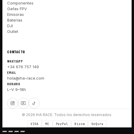
Componentes
Gafas FPV
Emisoras
Baterías
DJI
Outlet
CONTACTO
WHATSAPP
+34 676 757 149
EMAIL
hola@iha-race.com
HORARIO
L–V 9–18h
© 2026 IHA RACE. Todos los derechos reservados.
VISA
MC
PayPal
Bizum
SeQura