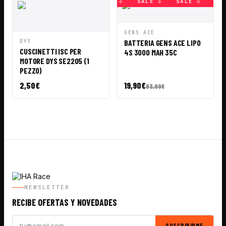
◇
SALE ◇
SALE ◇
SALE ◇
SALE ◇
SALE ◇
SAL
VISTA
AÑADIR A
GENS ACE
RÁPIDA
CESTA
VISTA
AÑADIR A
DYS
BATTERIA GENS ACE LIPO
RÁPIDA
CESTA
CUSCINETTI ISC PER
4S 3000 MAH 35C
MOTORE DYS SE2205 (1
PEZZO)
2,50
€
19,90
€
63,90
€
NEWSLETTER
RECIBE OFERTAS Y NOVEDADES
SUSCRIBIRME