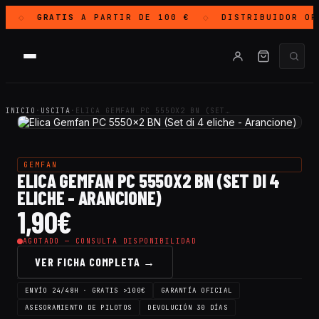
A
GRATIS
A PARTIR DE 100 €
DISTRIBUIDOR O
◇
◇
INICIO
·
USCITA
·
ELICA GEMFAN PC 5550X2 BN (SET…
GEMFAN
ELICA GEMFAN PC 5550X2 BN (SET DI 4
ELICHE - ARANCIONE)
1,90
€
AGOTADO — CONSULTA DISPONIBILIDAD
VER FICHA COMPLETA →
ENVÍO 24/48H · GRATIS >100€
GARANTÍA OFICIAL
ASESORAMIENTO DE PILOTOS
DEVOLUCIÓN 30 DÍAS