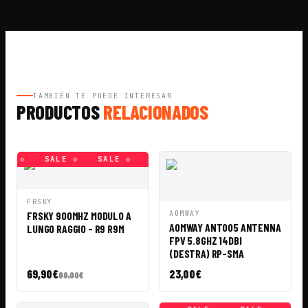
TAMBIÉN TE PUEDE INTERESAR
PRODUCTOS
RELACIONADOS
LE ◇
SALE ◇
SALE ◇
SALE ◇
SALE ◇
SALE ◇
VISTA
AÑADIR A
FRSKY
RÁPIDA
CESTA
VISTA
AÑADIR A
FRSKY 900MHZ MODULO A
AOMWAY
RÁPIDA
CESTA
AOMWAY ANT005 ANTENNA
LUNGO RAGGIO - R9 R9M
FPV 5.8GHZ 14DBI
(DESTRA) RP-SMA
69,90
€
23,00
€
99,00
€