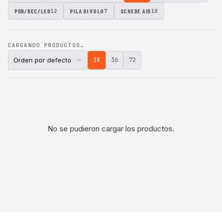
PDB/BEC/LED
PILA DI VOLO
SCHEDE AIO
12
7
10
CARGANDO PRODUCTOS…
18
36
72
No se pudieron cargar los productos.