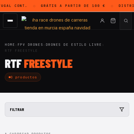
UGAL CONT.
GRÁTIS
A PARTIR DE 100 €
DISTR
◇
◇
HOME
›
FPV DRONES
›
DRONES DE ESTILO LIVRE
›
RTF FREESTYLE
RTF
FREESTYLE
0 productos
FILTRAR