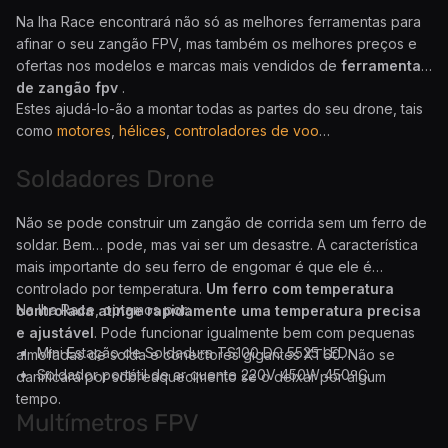
Na Iha Race encontrará não só as melhores ferramentas para
afinar o seu zangão FPV, mas também os melhores preços e
ofertas nos modelos e marcas mais vendidos de
ferramentas
de zangão fpv
.
Estes ajudá-lo-ão a montar todas as partes do seu drone, tais
como
motores
,
hélices
,
controladores de voo
…
Soldadores Drone
Não se pode construir um zangão de corrida sem um ferro de
soldar. Bem… pode, mas vai ser um desastre. A característica
mais importante do seu ferro de engomar é que ele é
controlado por temperatura.
Um ferro com temperatura
Na Iha Race, optamos por:
controlada atinge rapidamente uma temperatura precisa
e ajustável
. Pode funcionar igualmente bem com pequenas
Mini Estação de Soldadura TS100 DC 5525 LED.
almofadas de solda e conectores gigantes XT60. Não se
Soldador portátil de ar quente 220V 450W 450ºC.
danificará por sobreaquecimento se o deixar por algum
tempo.
Multímetros FPV