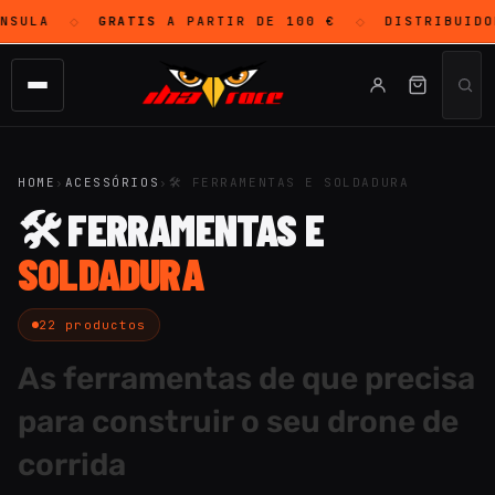
SULA
GRATIS
A PARTIR DE 100 €
DISTRIBUIDO
◇
◇
HOME
›
ACESSÓRIOS
›
🛠 FERRAMENTAS E SOLDADURA
🛠 FERRAMENTAS E
SOLDADURA
22 productos
As ferramentas de que precisa
para construir o seu drone de
corrida