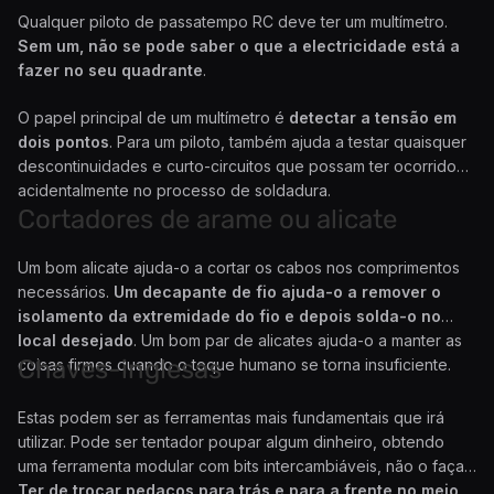
Qualquer piloto de passatempo RC deve ter um multímetro.
Sem um, não se pode saber o que a electricidade está a
fazer no seu quadrante
.
O papel principal de um multímetro é
detectar a tensão em
dois pontos
. Para um piloto, também ajuda a testar quaisquer
descontinuidades e curto-circuitos que possam ter ocorrido
acidentalmente no processo de soldadura.
Cortadores de arame ou alicate
Um bom alicate ajuda-o a cortar os cabos nos comprimentos
necessários.
Um decapante de fio ajuda-o a remover o
isolamento da extremidade do fio e depois solda-o no
local desejado
. Um bom par de alicates ajuda-o a manter as
Chaves-inglesas
coisas firmes quando o toque humano se torna insuficiente.
Estas podem ser as ferramentas mais fundamentais que irá
utilizar. Pode ser tentador poupar algum dinheiro, obtendo
uma ferramenta modular com bits intercambiáveis, não o faça.
Ter de trocar pedaços para trás e para a frente no meio