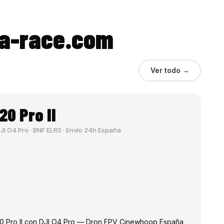
ha-race.com
Ver todo →
0 Pro II
I O4 Pro · BNF ELRS · Envío 24h España