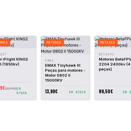
ORES
MOTORES
MOTORES
A
ADICIONAR
VISTA
ADIC
IGHT
BETAFPV
DA
AO CESTO
RÁPIDA
AO C
r iFlight XING2
Motores BetaFP
VISTA
ADICIONAR
EMAX
 (1850kv)
2204 2400kv (4
RÁPIDA
AO CESTO
EMAX Tinyhawk III
peças)
Peças para motores -
Motor 0802 II
15000KV
99€
25,99€
EM
13,99€
89,50€
EM STOCK
EM 
STOCK