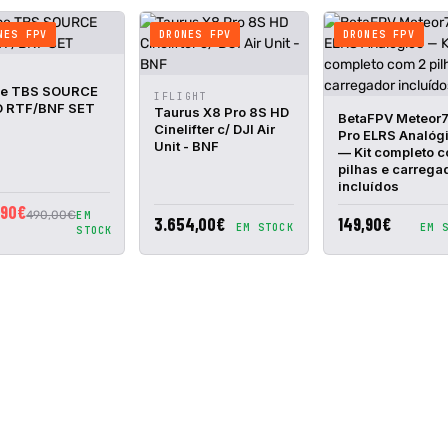
NES FPV
DRONES FPV
DRONES FPV
A
ADICIONAR
DA
AO CESTO
ne TBS SOURCE
VISTA
ADICIONAR
IFLIGHT
 RTF/BNF SET
RÁPIDA
AO CESTO
Taurus X8 Pro 8S HD
VISTA
ADIC
BetaFPV Meteor
Cinelifter c/ DJI Air
RÁPIDA
AO C
Pro ELRS Analóg
Unit - BNF
— Kit completo 
pilhas e carrega
incluídos
,90€
490,00€
EM
3.654,00€
149,90€
EM STOCK
EM 
STOCK