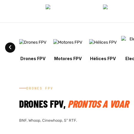
Drones FPV
Motores FPV
Hélices FPV
Ele
DRONES FPV
DRONES FPV,
PRONTOS A VOAR
BNF, Whoop, Cinewhoop, 5" RTF.