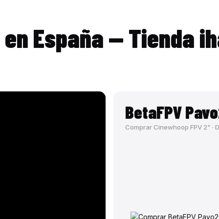
 en España — Tienda i
BetaFPV Pavo2
Comprar Cinewhoop FPV 2" · DJ