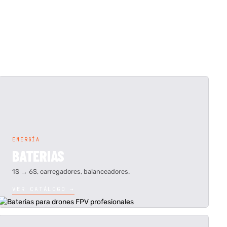
ENERGÍA
BATERIAS
1S → 6S, carregadores, balanceadores.
VER CATÁLOGO →