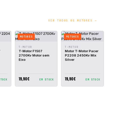
VER TODOS OS MOTORES →
MOTORES
MOTORES
IONAR
VISTA
ADICIONAR
VISTA
ADICIONAR
T-MOTOR
T-MOTOR
ESTO
RÁPIDA
AO CESTO
RÁPIDA
AO CESTO
V
T-Motor F1507
Motor T-Motor Pacer
2700Kv Motor sem
P2208 2450Kv Mix
Eixo
Silver
19,90€
19,90€
STOCK
EM STOCK
EM STOCK