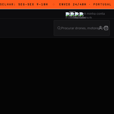
HAR:
SEG–SEX 9–18H
ENVIO 24/48H
· PORTUGAL CONT
◇
A minha conta