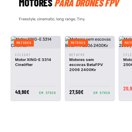
MOTORES
PARA DRONES FPV
Freestyle, cinematic, long range, Tiny.
MOTORES
MOTORES
MOT
VISTA
ADICIONAR
VISTA
ADICIONAR
VIST
IFLIGHT
BETAFPV
IFL
RÁPIDA
AO CESTO
RÁPIDA
AO CESTO
RÁPI
Motor XING-E 3314
Motores sem
Moto
Cinelifter
escovas BetaFPV
2506
2006 2400Kv
20,
49,90€
27,50€
EM STOCK
EM STOCK