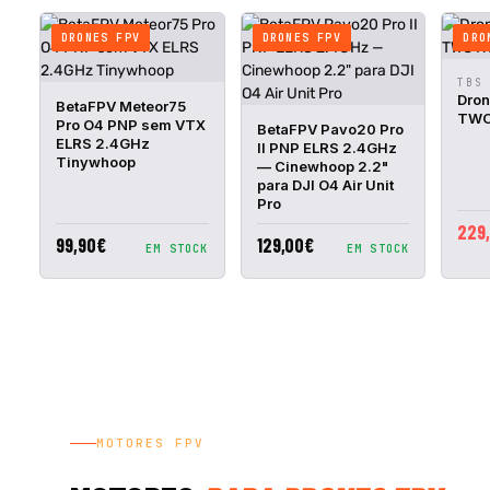
DRONES FPV
DRONES FPV
DRO
VIST
TBS
RÁPI
Dro
VISTA
ADICIONAR
BetaFPV Meteor75
TWO
RÁPIDA
AO CESTO
Pro O4 PNP sem VTX
VISTA
ADICIONAR
BetaFPV Pavo20 Pro
RÁPIDA
AO CESTO
ELRS 2.4GHz
II PNP ELRS 2.4GHz
Tinywhoop
— Cinewhoop 2.2"
para DJI O4 Air Unit
Pro
229
99,90€
129,00€
EM STOCK
EM STOCK
MOTORES FPV