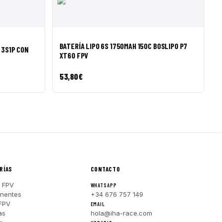
R A CESTA
VISTA RÁPIDA
AÑADIR A CESTA
BATERÍA LIPO 6S 1750MAH 150C BOSLIPO P7
 3S1P CON
XT60 FPV
53,80
€
RÍAS
CONTACTO
 FPV
WHATSAPP
nentes
+34 676 757 149
FPV
EMAIL
as
hola@iha-race.com