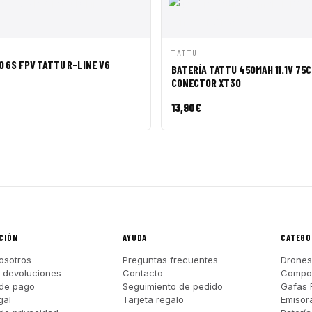
ÁPIDA
AÑADIR A CESTA
VISTA RÁPIDA
AÑADI
TATTU
O 6S FPV TATTU R-LINE V6
BATERÍA TATTU 450MAH 11.1V 75C
CONECTOR XT30
13,90
€
CIÓN
AYUDA
CATEGO
osotros
Preguntas frecuentes
Drones
y devoluciones
Contacto
Compo
de pago
Seguimiento de pedido
Gafas 
gal
Tarjeta regalo
Emisor