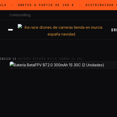
LA
GRATIS
A PARTIR DE 100 €
DISTRIBUIDOR 
◇
◇
Contacto
Blog
DR
INICIO
·
S1
·
BATERÍA BETAFPV BT2.0 300MAH 1S 30C…