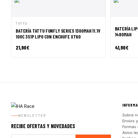
VISTA RÁPIDA
AÑADIR A CESTA
VISTA R
TATTU
BATERÍA LIP
BATERÍA TATTU FUNFLY SERIES 1300MAH 11.1V
1480MAH
100C 3S1P LIPO CON ENCHUFE XT60
21,90
€
41,90
€
INFORMA
Sobre n
NEWSLETTER
Envíos 
RECIBE OFERTAS Y NOVEDADES
Formas 
Aviso le