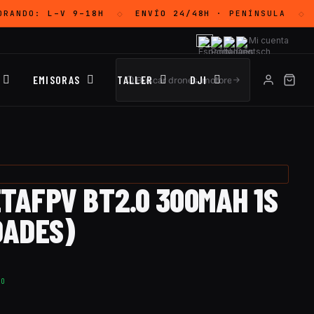
ORANDO:
L–V 9–18H
ENVÍO 24/48H
· PENÍNSULA
◇
◇
Mi cuenta
EMISORAS
TALLER
DJI
TAFPV BT2.0 300MAH 1S
DADES)
TO