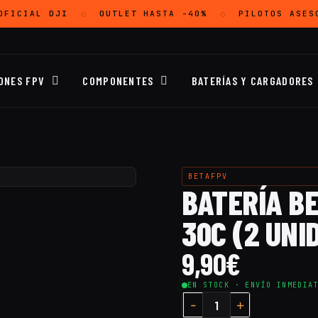
OFICIAL
DJI
OUTLET
HASTA -40%
PILOTOS ASES
◇
◇
ONES FPV
COMPONENTES
BATERÍAS Y CARGADORES
BETAFPV
BATERÍA BE
30C (2 UNI
9,90
€
EN STOCK · ENVÍO INMEDIA